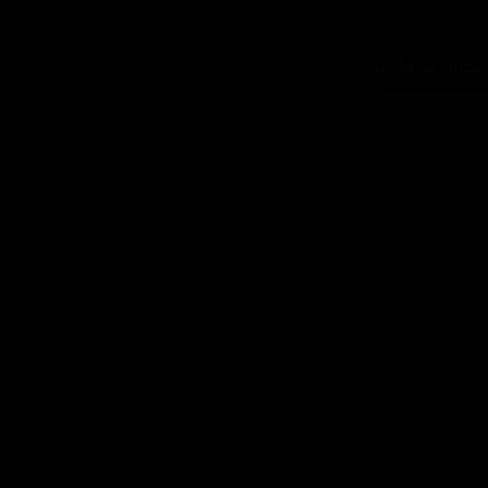
حوه سفارش
چطور سفارش بدم؟
شرایط ارسال چطوره؟
پرداخت هزینه
چرا به شما اعتماد کنم؟
ضمانت چه شرایطی داره؟
آیا امکان عودت وجود داره؟
تمام حقوق مادی و معنوی این سایت متعلق به فروشگاه آنلاین دیتیل شاپ می
باشد.