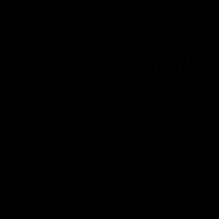
۲۵,۰۰۰,۰۰۰ تومان
درباره ما
یتیل شاپ ایران یکی از بزرگترین فروشگاه
ای اینترنتی با ارائه خدمات و محصولات در
درباره ما
یطه های مراقبت از خودرو، با سابقه واردات و
7 ساله در این حوزه می باشد.
تماس با ما
ایبندی ما در این مجموعه ارسال سریع،
روش های ارسال کالا
پاسخگویی و مشاوره 24 ساعته و تضمین اصل
ودن کالا و ضخامت بهترین قیمت می باشد.
سپند در شبکه های اجتماعی
تبلیغات
اره تماس: 09124067710
شرایط عودت کالا
یل پشتیبانی: Info@detailshopiran.ir
که های اجتماعی: detailshop.ir