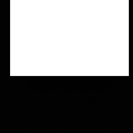
۷,۳۰۰,۰۰۰ تومان
پولیش خیلی زبر 300 یک لیتری
با فرمول بهبود یافته منزرنا
۷,۷۵۰,۰۰۰ تومان