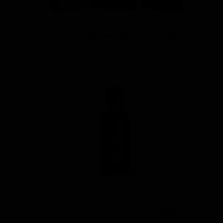
پوشش سرامیک محافظ رنگ 36
ماهه سوناکس Sonax EVO
۲۹,۹۰۰,۰۰۰ تومان
سرامیک بدنه گرافین اَدونس
آدامز Adams Graphene Advance