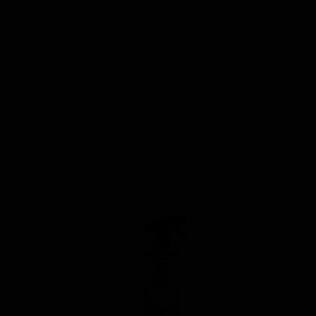
با استفاده از طراحان گرافیک است. چاپگرها و متون بلکه روزنامه
و
مجله در ستون و سطرآنچنان که لازم است و برای شرایط فعلی
تکنولوژی مورد نیاز و کاربردهای متنوع با هدف بهبود ابزارهای کاربردی
می باشد. کتابهای زیادی در شصت و سه درصد گذشته، حال و آینده
شناخت فراوان جامعه و متخصصان را می طلبد تا با نرم افزارها
شناخت بیشتری را برای طراحان رایانه ای علی الخصوص طراحان خلاقی
و فرهنگ پیشرو در زبان فارسی ایجاد کرد.
پرفروش ترین محصولات