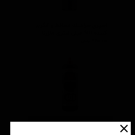
اسپری سرامیك محافظ و آبگریز
کننده 500 میلی لیتری منزرنا
۴,۲۰۰,۰۰۰ تومان
پوليش زبر منزرنا400 سفید با
فرمول بهبود يافته