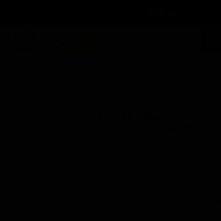
سبد خرید
۰
ورود
/
ثبت نام
حساب کاربری من
تغییر گذر واژه
جستجو
سفارشات
خانه | د
رباره ما
خروج از حساب کاربری
ضمانت کیفیت، اصالت و سلامت
محصول
ورم ایپسوم متن ساختگی با تولید سادگی نامفهوم از صنعت چاپ و با
ستفاده از طراحان گرافیک است. چاپگرها و متون بلکه روزنامه و
جله در ستون و سطرآنچنان که لازم است و برای شرایط فعلی تکنولوژی
ورد نیاز و کاربردهای متنوع با هدف بهبود ابزارهای کاربردی می باشد.
تابهای زیادی در شصت و سه درصد گذشته، حال و آینده شناخت فراوان
امعه و متخصصان را می طلبد تا با نرم افزارها شناخت بیشتری را برای
راحان رایانه ای علی الخصوص طراحان خلاقی و فرهنگ پیشرو در زبان
ارسی ایجاد کرد.