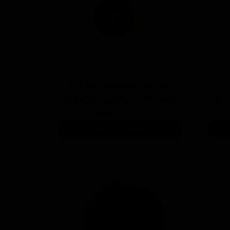
پد (پد پوست بره) 150
وول پد (پد پوست بره) 125
 بو
میلی متری روتاری سورین بو
۷۵۰,۰۰۰ تومان
افزودن به سبد خرید