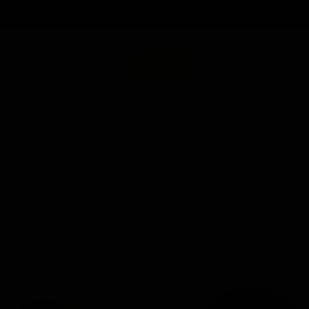
من
جستجو
انواع سرامیک
پولیش و پد
دستگاه پولیش
ا
خانه | محصولات
 اساس
مرتبط‌ترین