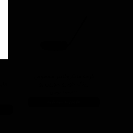
فرچه مایکروفایبر مخصوص
ک
رینگ خودرو سورین بو
مای
۷۵۰,۰۰۰ تومان
افزودن به سبد خرید