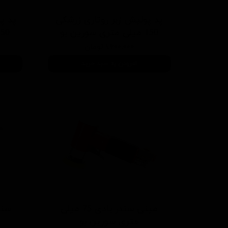
پد پولیش زبر روتاری زرشکی
پد پ
150 میلی متری سورین بو
150 میلی متری سو
۱,۲۰۰,۰۰۰ تومان
افزودن به سبد خرید
مینی سندر بادی 75 میلی
متری سورین بو