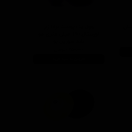
 کوتاه زبر 75 میلی
وول پد (پوست بره) زبر
اوربیتال 150 میلی متری مو
بلند سورین بو
۱,۶۵۰,۰۰۰ تومان
افزودن به سبد خرید