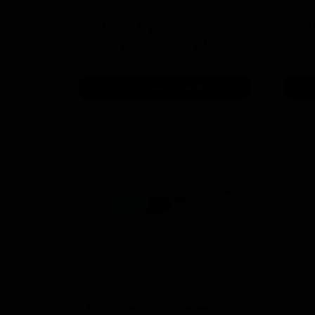
وتاری 125
صفحه پلیت روتاری 150
میلی متری سورین بو
۱,۴۰۰,۰۰۰ تومان
افزودن به سبد خرید
ز 125 میلی
قلم دیتیلینگ مقاوم در برابر
مواد شیمیایی آبی سورین بو