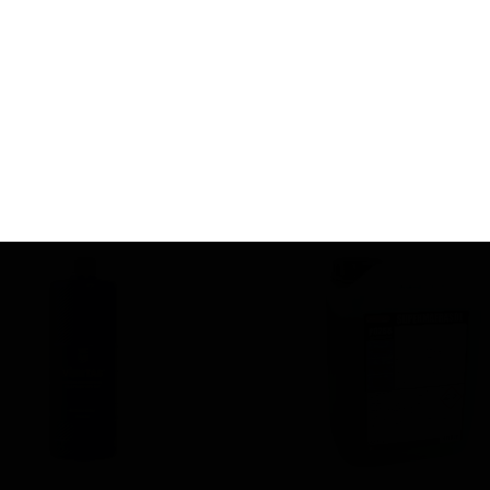
مپو فوم خنثی مانیاک
آبگریز کننده شیشه مانی
لاین مفرا Mafra Maniac Line
مفرا Maniac RainSpeed
Neutral Foam Shamp
۲,۰۲۰,۰۰۰ تومان
۱,۹۵۰,۰۰۰ تومان
افزودن به سبد خرید
افزودن به سبد خرید