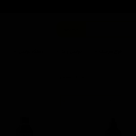
من
جستجو
انواع سرامیک
پولیش و پد
دستگاه پولیش
ا
خانه | محصولات
 اساس
مرتبط‌ترین