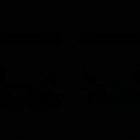
ع تمیزکننده و جرم گیر
چربی زدا قبل سرامیک (آم
چند منظوره مفرا Mafra
ساز رنگ) مفرا metica
Veritas LAB 68
Supermafrasol
۶,۸۳۰,۰۰۰ تومان
۳,۶۵۰,۰۰۰ تومان
افزودن به سبد خرید
افزودن به سبد خرید
نانو سرامیک بدنه خودرو
کیت نانو سرامیک بدنه خو
لابوکاسمتیکا مفرا STC+HPC
لابوکاسمتیکا