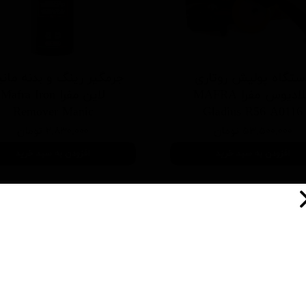
ستگاه پولیش روتاری
جرمگیر رینگ و بدنه مان
گلادیوس مفرا MAFRA
لاین مفرا Mafra Iron
Remover Manic
Gladius R56 A0116
۵۳,۵۰۰,۰۰۰ تومان
۲,۸۳۰,۰۰۰ تومان
افزودن به سبد خرید
افزودن به سبد خرید