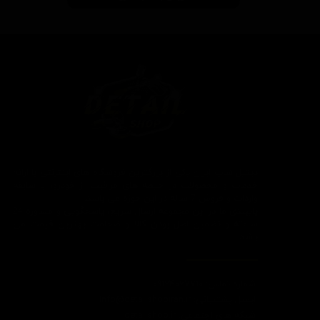
دیتیل شاپ ایران یکی از بزرگترین فروشگاه های اینترنتی با ارائه
خدمات و محصولات در حیطه های مراقبت از خودرو، با سابقه
واردات و فروش 7 ساله در این حوزه می باشد.
پایبندی ما در این مجموعه ارسال سریع، پاسخگویی و مشاوره 24
ساعته و تضمین اصل بودن کالا و ضخامت بهترین قیمت می
باشد.
شماره تماس: 09124067710
ایمیل پشتیبانی: Info@detailshopiran.ir
شبکه های اجتماعی: detailshop.ir