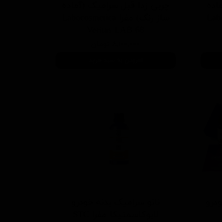
اده
چربی زدا قبل سرامیک (آماده
Labocos
ساز رنگ) مفرا Labocosmetica
Veritas LAB 68
۸,۱۰۰,۰۰۰ تومان
افزودن به سبد خرید
درو
نانو سرامیک بدنه خودرو
لابوکاسمتیکا مفرا STC