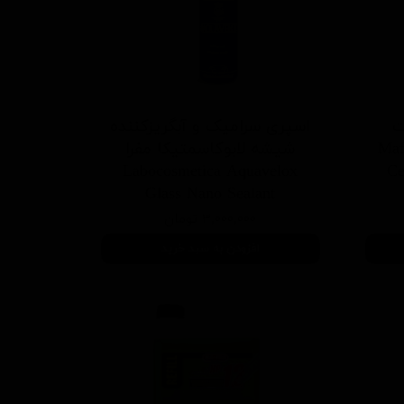
ت
اسپری سرامیک و آبگریزکننده
ن مفرا مدل Mafra
شیشه لابوکاسمتیکا مفرا
Labocosmetica Aquavelox
Ce
Glass Nano Sealant
۳,۰۰۰,۰۰۰ تومان
افزودن به سبد خرید