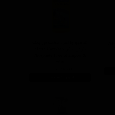
این
شامپو واکس مخصوص بدنه
خودرو مفرا Mafra CarWash
Phosphate Free Shampoo &
Wax
۱,۶۰۰,۰۰۰ تومان
افزودن به سبد خرید