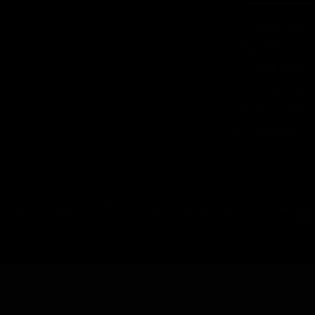
چطور سفارش بدم؟
شرایط ارسال چطوره؟
پرداخت هزینه
چرا به شما اعتماد کنم؟
ضمانت چه شرایطی داره؟
آیا امکان عودت وجود داره؟
تمام حقوق مادی و معنوی این سایت متعلق به فروشگاه آنلاین دیتیل شاپ می
باشد.