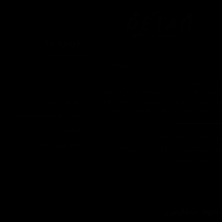
درباره ما
یتیل شاپ ایران یکی از بزرگترین فروشگاه
ای اینترنتی با ارائه خدمات و محصولات در
درباره ما
یطه های مراقبت از خودرو، با سابقه واردات و
7 ساله در این حوزه می باشد.
تماس با ما
ایبندی ما در این مجموعه ارسال سریع،
روش های ارسال کالا
پاسخگویی و مشاوره 24 ساعته و تضمین اصل
ودن کالا و ضخامت بهترین قیمت می باشد.
سپند در شبکه های اجتماعی
تبلیغات
اره تماس: 09124067710
شرایط عودت کالا
یل پشتیبانی: Info@detailshopiran.ir
که های اجتماعی: detailshop.ir
حوه سفارش