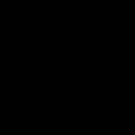
حوه سفارش
چطور سفارش بدم؟
شرایط ارسال چطوره؟
پرداخت هزینه
چرا به شما اعتماد کنم؟
ضمانت چه شرایطی داره؟
آیا امکان عودت وجود داره؟
تمام حقوق مادی و معنوی این سایت متعلق به فروشگاه آنلاین دیتیل شاپ می
باشد.