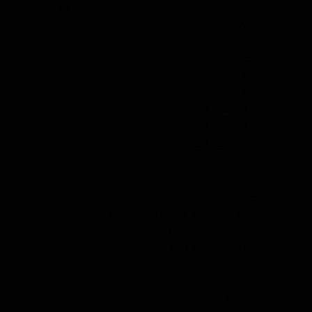
۰ تومان - ۷,۵۰۰,۰۰۰ تومان
حجم
1 لیتر
1 لیتری
200 میلی لیتر
340 میلی لیتر
500 میلی لیتر
750 میلی لیتر
برند
Ceramic Ultra Speed Wax MANIAC
Glaze Booster Gloss
Koch Chemie P1.03
Koch Chemie PW
Labocosmetica Cupido
NanoTekas