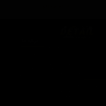
اتمام موجودی
درباره ما
یتیل شاپ ایران یکی از بزرگترین فروشگاه
ای اینترنتی با ارائه خدمات و محصولات در
درباره ما
یطه های مراقبت از خودرو، با سابقه واردات و
7 ساله در این حوزه می باشد.
تماس با ما
ایبندی ما در این مجموعه ارسال سریع،
روش های ارسال کالا
پاسخگویی و مشاوره 24 ساعته و تضمین اصل
ودن کالا و ضخامت بهترین قیمت می باشد.
سپند در شبکه های اجتماعی
تبلیغات
اره تماس: 09124067710
شرایط عودت کالا
یل پشتیبانی: Info@detailshopiran.ir
که های اجتماعی: detailshop.ir