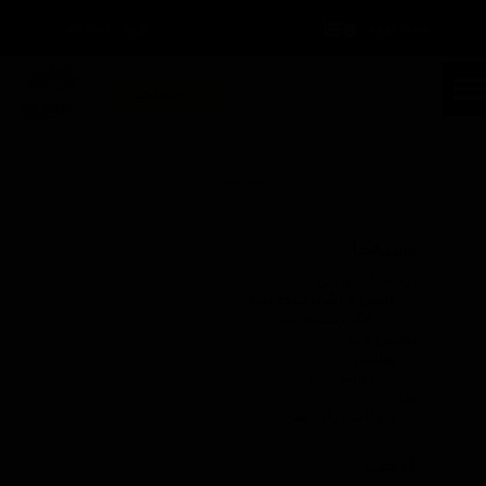
سبد خرید
۰
ورود
/
ثبت نام
حساب کاربری من
تغییر گذر واژه
جستجو
سفارشات
خانه | محصولات
خروج از حساب کاربری
دسته‌ها
دیتیلینگ بیرونی
واکس و آبگریزکننده بدنه
آبگریزکننده بدنه
پولیش و پد
پولیش
پولیش نرم
برند
لابوکاسمتیکا - مفرا
قیمت