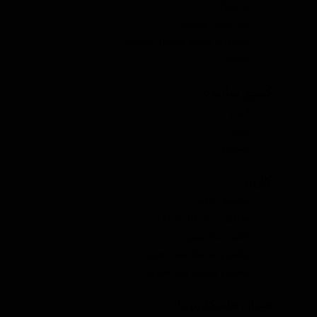
Perfecta
Polytop Apex Seal
Polytop Hybrid Sealer Maximus
Sonax
کشور سازنده
آلمان
ایتالیا
لیتوانی
کاربرد
سرامیک واکس
محافظ و براق کننده رنگ
واکس بدنه خودرو
واکس و محافظ بدنه خودرو
واکس و پولیش بدنه خودرو
میزان ماندگاری تا