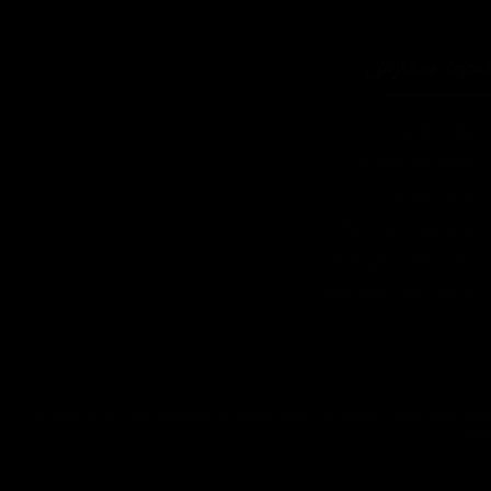
حوه سفارش
چطور سفارش بدم؟
شرایط ارسال چطوره؟
پرداخت هزینه
چرا به شما اعتماد کنم؟
ضمانت چه شرایطی داره؟
آیا امکان عودت وجود داره؟
تمام حقوق مادی و معنوی این سایت متعلق به فروشگاه آنلاین دیتیل شاپ می
باشد.