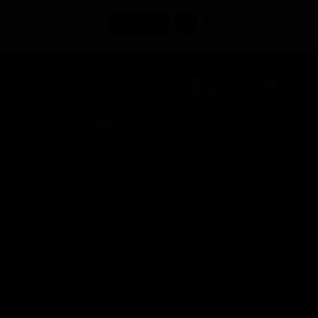
۱
۲
صفحه بعدی
درباره ما
یتیل شاپ ایران یکی از بزرگترین فروشگاه
ای اینترنتی با ارائه خدمات و محصولات در
درباره ما
یطه های مراقبت از خودرو، با سابقه واردات و
7 ساله در این حوزه می باشد.
تماس با ما
ایبندی ما در این مجموعه ارسال سریع،
روش های ارسال کالا
پاسخگویی و مشاوره 24 ساعته و تضمین اصل
ودن کالا و ضخامت بهترین قیمت می باشد.
سپند در شبکه های اجتماعی
تبلیغات
اره تماس: 09124067710
شرایط عودت کالا
یل پشتیبانی: Info@detailshopiran.ir
که های اجتماعی: detailshop.ir