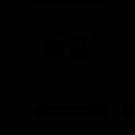
واکس سریع بدنه خودرو 400
کابین و داخل شوی
كنستانتره هامبر
۵,۵۵۰,۰۰۰ تومان
افزودن به سبد خرید