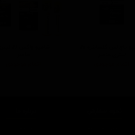
شامپو تاچ لس کنسانتره 20
شامپو واكس 20 لی
لیتری هامبر
هامبر
اتمام موجودی
اتمام موجودی
نحوه سفارش
درباره ما
چطور سفارش بدم؟
درباره ما