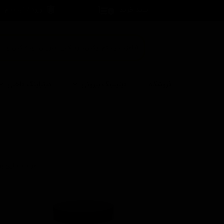
سبد خرید
ورود
/
ثبت نام
۰
حساب کاربری 
تغییر گذر واژه
سفارشات
خروج از حساب
فروشگاه
دیتیلینگ بیرونی
دیتیلینگ داخلی
کاربری
مرتب سازی بر