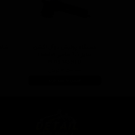
دستگاه پوليش دوآل اکشن
سایز 7.5 هامبر Humber
PO75 M3/STD
۱۴,۵۰۰,۰۰۰ تومان
افزودن به سبد خرید