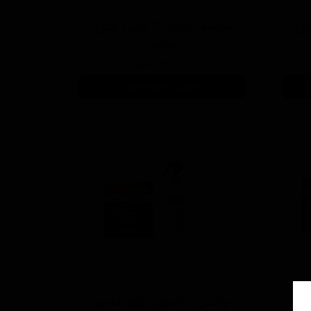
لی متری
صفحه پلیت 75 میلی متری
هامبر
۷۰۰,۰۰۰ تومان
افزودن به سبد خرید
بر
واکس داشبورد براق هامبر