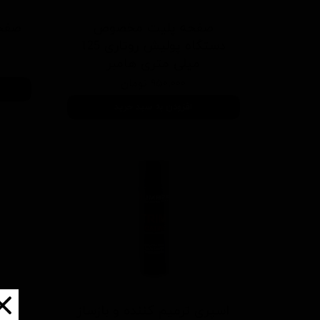
صفحه پلیت مخصوص
دستگاه پوليش روتاری 125
ميلی متری هامبر
۹۵۰,۰۰۰ تومان
افزودن به سبد خرید
اسپری ترمیم کننده و بازساز
قیر پا