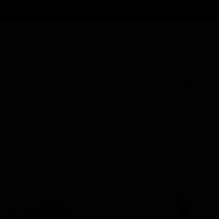
من
جستجو
انواع سرامیک
پولیش و پد
دستگاه پولیش
ا
خانه | محصولات
 اساس
مرتبط‌ترین