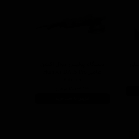
رافین پرو 50 میلی
دستگاه پوليش دوآل اکشن
هامبر Humber DA15 Pro
Polisher
۱۸,۷۰۰,۰۰۰ تومان
افزودن به سبد خرید