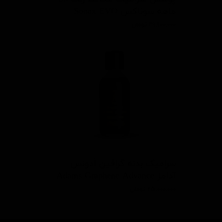
ماهه سوناکس Sonax EVO
۲۹,۹۰۰,۰۰۰ تومان
سرامیک بدنه گرافین اَدونس
آدامز Adams Graphene Advance
۲۵,۰۰۰,۰۰۰ تومان