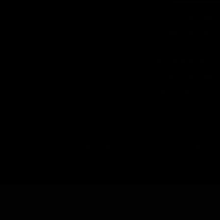
چطور سفارش بدم؟
شرایط ارسال چطوره؟
پرداخت هزینه
چرا به شما اعتماد کنم؟
ضمانت چه شرایطی داره؟
آیا امکان عودت وجود داره؟
تمام حقوق مادی و معنوی این سایت متعلق به فروشگاه آنلاین دیتیل شاپ می
باشد.