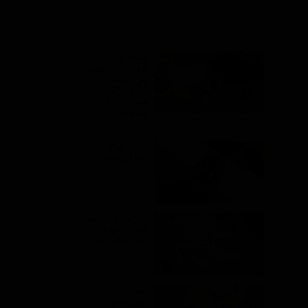
آخرین مطالب
کدام نوع
هدفون مناسب
من است؟
تفاوت ایرفون،
هندزفری و
هدست
۰۴ دی ۹۷
اپل واچ 3
معرفی شد
۰۴ دی ۹۷
نکته هایی که
قبل از خرید
مک بوک باید
بدانید
۰۴ دی ۹۷
معرفی
جدیدترین