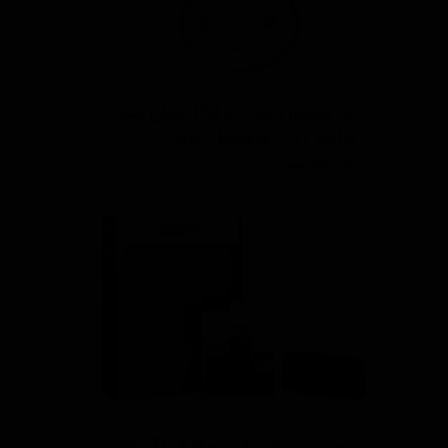
پد پوليش دوكاره 150 ميلی متر
هامبر زبر ، متوسط ، نرم
۸۵۰,۰۰۰ تومان
پوشش سرامیک محافظ رنگ 36