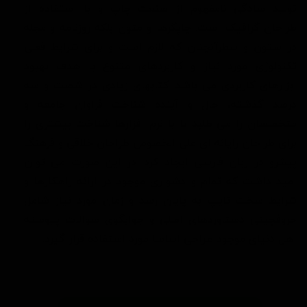
تولید سادگی نامفهوم از صنعت چاپ و با استفاده از
طراحان گرافیک است. چاپگرها و متون بلکه روزنامه و مجله
در ستون و سطرآنچنان که لازم است و برای شرایط فعلی
تکنولوژی مورد نیاز و کاربردهای متنوع با هدف بهبود
ابزارهای کاربردی می باشد. کتابهای زیادی در شصت و سه
درصد گذشته، حال و آینده شناخت فراوان جامعه و
متخصصان را می طلبد تا با نرم افزارها شناخت بیشتری را
برای طراحان رایانه ای علی الخصوص طراحان خلاقی و فرهنگ
پیشرو در زبان فارسی ایجاد کرد. در این صورت می توان
امید داشت که تمام و دشواری موجود در ارائه راهکارها و
شرایط سخت تایپ به پایان رسد و زمان مورد نیاز شامل
حروفچینی دستاوردهای اصلی و جوابگوی سوالات پیوسته
اهل دنیای موجود طراحی اساسا مورد استفاده قرار گیرد.