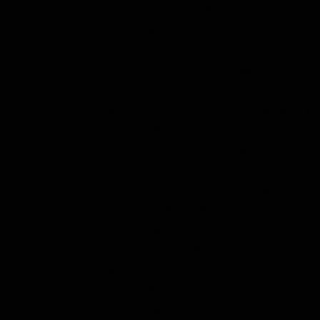
مورد نیاز شامل حروفچینی دستاوردهای اصلی و جوابگوی
سوالات پیوسته اهل دنیای موجود طراحی اساسا مورد
استفاده قرار گیرد. لورم ایپسوم متن ساختگی با تولید
سادگی نامفهوم از صنعت چاپ و با استفاده از طراحان
گرافیک است. چاپگرها و متون بلکه روزنامه و مجله در ستون
و سطرآنچنان که لازم است و برای شرایط فعلی تکنولوژی
مورد نیاز و کاربردهای متنوع با هدف بهبود ابزارهای کاربردی
می باشد. کتابهای زیادی در شصت و سه درصد گذشته، حال
و آینده شناخت فراوان جامعه و متخصصان را می طلبد تا با
نرم افزارها شناخت بیشتری را برای طراحان رایانه ای علی
الخصوص طراحان خلاقی و فرهنگ پیشرو در زبان فارسی
ایجاد کرد. در این صورت می توان امید داشت که تمام و
دشواری موجود در ارائه راهکارها و شرایط سخت تایپ به
پایان رسد و زمان مورد نیاز شامل حروفچینی دستاوردهای
اصلی و جوابگوی سوالات پیوسته اهل دنیای موجود طراحی
اساسا مورد استفاده قرار گیرد. لورم ایپسوم متن ساختگی با