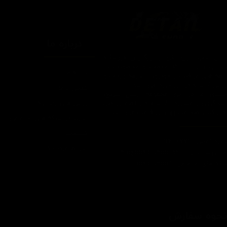
درباره ما
یتیل شاپ ایران یکی از بزرگترین فروشگاه
ای اینترنتی با ارائه خدمات و محصولات در
درباره ما
یطه های مراقبت از خودرو، با سابقه واردات و
7 ساله در این حوزه می باشد.
تماس با ما
ایبندی ما در این مجموعه ارسال سریع،
روش های ارسال کالا
پاسخگویی و مشاوره 24 ساعته و تضمین اصل
ودن کالا و ضخامت بهترین قیمت می باشد.
سپند در شبکه های اجتماعی
تبلیغات
اره تماس: 09124067710
شرایط عودت کالا
یل پشتیبانی: Info@detailshopiran.ir
که های اجتماعی: detailshop.ir
حوه سفارش