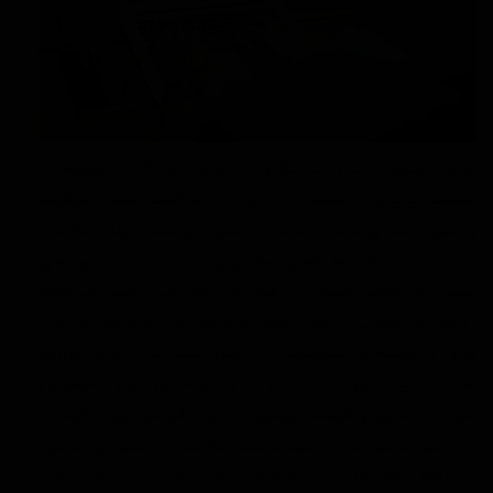
لورم ایپسوم متن ساختگی با تولید سادگی نامفهوم از
صنعت چاپ و با استفاده از طراحان گرافیک است. چاپگرها
و متون بلکه روزنامه و مجله در ستون و سطرآنچنان که لازم
است و برای شرایط فعلی تکنولوژی مورد نیاز و کاربردهای
متنوع با هدف بهبود ابزارهای کاربردی می باشد. کتابهای
زیادی در شصت و سه درصد گذشته، حال و آینده شناخت
فراوان جامعه و متخصصان را می طلبد تا با نرم افزارها
شناخت بیشتری را برای طراحان رایانه ای علی الخصوص
طراحان خلاقی و فرهنگ پیشرو در زبان فارسی ایجاد کرد. در
این صورت می توان امید داشت که تمام و دشواری موجود
در ارائه راهکارها و شرایط سخت تایپ به پایان رسد و زمان