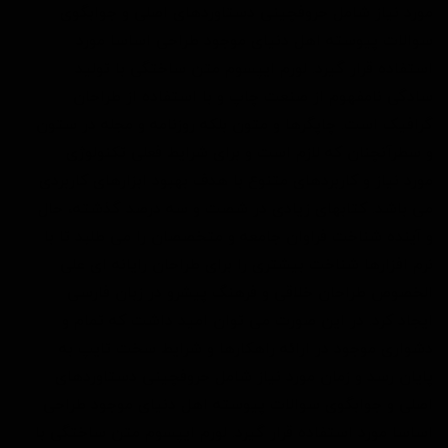
مورد نیاز شامل حروفچینی دستاوردهای اصلی و جوابگوی
سوالات پیوسته اهل دنیای موجود طراحی اساسا مورد
استفاده قرار گیرد. لورم ایپسوم متن ساختگی با تولید
سادگی نامفهوم از صنعت چاپ و با استفاده از طراحان
گرافیک است. چاپگرها و متون بلکه روزنامه و مجله در ستون
و سطرآنچنان که لازم است و برای شرایط فعلی تکنولوژی
مورد نیاز و کاربردهای متنوع با هدف بهبود ابزارهای کاربردی
می باشد. کتابهای زیادی در شصت و سه درصد گذشته، حال
و آینده شناخت فراوان جامعه و متخصصان را می طلبد تا با
نرم افزارها شناخت بیشتری را برای طراحان رایانه ای علی
الخصوص طراحان خلاقی و فرهنگ پیشرو در زبان فارسی
ایجاد کرد. در این صورت می توان امید داشت که تمام و
دشواری موجود در ارائه راهکارها و شرایط سخت تایپ به
پایان رسد و زمان مورد نیاز شامل حروفچینی دستاوردهای
اصلی و جوابگوی سوالات پیوسته اهل دنیای موجود طراحی
اساسا مورد استفاده قرار گیرد. لورم ایپسوم متن ساختگی با