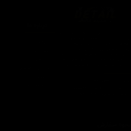
درباره ما
یتیل شاپ ایران یکی از بزرگترین فروشگاه
ای اینترنتی با ارائه خدمات و محصولات در
درباره ما
یطه های مراقبت از خودرو، با سابقه واردات و
7 ساله در این حوزه می باشد.
تماس با ما
ایبندی ما در این مجموعه ارسال سریع،
روش های ارسال کالا
پاسخگویی و مشاوره 24 ساعته و تضمین اصل
ودن کالا و ضخامت بهترین قیمت می باشد.
سپند در شبکه های اجتماعی
تبلیغات
اره تماس: 09124067710
شرایط عودت کالا
یل پشتیبانی: Info@detailshopiran.ir
که های اجتماعی: detailshop.ir
حوه سفارش