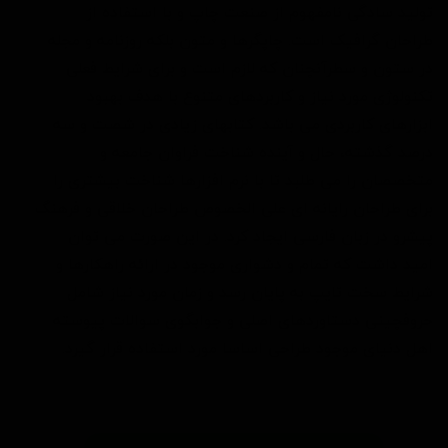
تولید سادگی نامفهوم از صنعت چاپ و با استفاده از
طراحان گرافیک است. چاپگرها و متون بلکه روزنامه و مجله
در ستون و سطرآنچنان که لازم است و برای شرایط فعلی
تکنولوژی مورد نیاز و کاربردهای متنوع با هدف بهبود
ابزارهای کاربردی می باشد. کتابهای زیادی در شصت و سه
درصد گذشته، حال و آینده شناخت فراوان جامعه و
متخصصان را می طلبد تا با نرم افزارها شناخت بیشتری را
برای طراحان رایانه ای علی الخصوص طراحان خلاقی و فرهنگ
پیشرو در زبان فارسی ایجاد کرد. در این صورت می توان
امید داشت که تمام و دشواری موجود در ارائه راهکارها و
شرایط سخت تایپ به پایان رسد و زمان مورد نیاز شامل
حروفچینی دستاوردهای اصلی و جوابگوی سوالات پیوسته
اهل دنیای موجود طراحی اساسا مورد استفاده قرار گیرد.