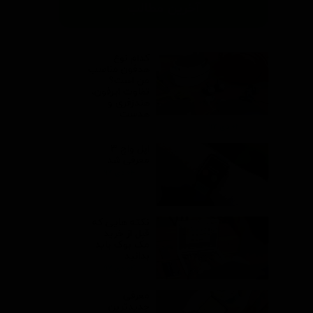
آخرین مطالب
کدام نوع
هدفون مناسب
من است؟
تفاوت ایرفون،
هندزفری و
هدست
۰۴ دی ۹۷
اپل واچ 3
معرفی شد
۰۴ دی ۹۷
نکته هایی که
قبل از خرید
مک بوک باید
بدانید
۰۴ دی ۹۷
معرفی
جدیدترین