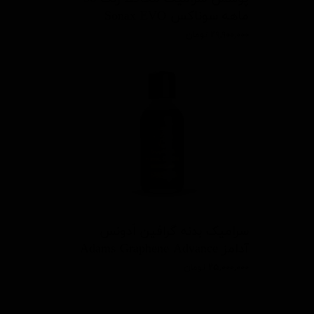
ماهه سوناکس Sonax EVO
۲۹,۹۰۰,۰۰۰ تومان
سرامیک بدنه گرافین اَدونس
آدامز Adams Graphene Advance
۲۵,۰۰۰,۰۰۰ تومان