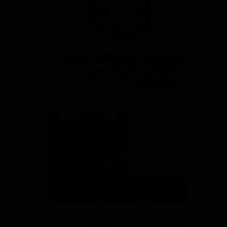
پد پوليش دوكاره 150 ميلی متر
هامبر زبر ، متوسط ، نرم
۸۵۰,۰۰۰ تومان
پوشش سرامیک محافظ رنگ 36