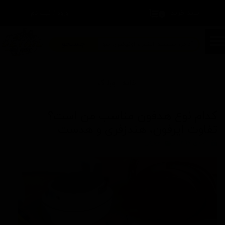
سبد خرید
۰
ورود
/
ثبت نام
حساب کاربری من
تغییر گذر واژه
جستجو
سفارشات
خانه |
وبلاگ
خروج از حساب کاربری
کدام نوع هدفون مناسب من است؟
تفاوت ایرفون، هندزفری و هدست
۰۴ دی ۱۳۹۷
معرفی