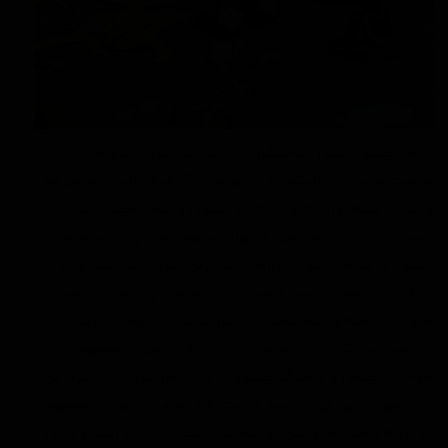
لورم ایپسوم متن ساختگی با تولید سادگی نامفهوم از
صنعت چاپ و با استفاده از طراحان گرافیک است. چاپگرها
و متون بلکه روزنامه و مجله در ستون و سطرآنچنان که لازم
است و برای شرایط فعلی تکنولوژی مورد نیاز و کاربردهای
متنوع با هدف بهبود ابزارهای کاربردی می باشد. کتابهای
زیادی در شصت و سه درصد گذشته، حال و آینده شناخت
فراوان جامعه و متخصصان را می طلبد تا با نرم افزارها
شناخت بیشتری را برای طراحان رایانه ای علی الخصوص
طراحان خلاقی و فرهنگ پیشرو در زبان فارسی ایجاد کرد. در
این صورت می توان امید داشت که تمام و دشواری موجود
در ارائه راهکارها و شرایط سخت تایپ به پایان رسد و زمان