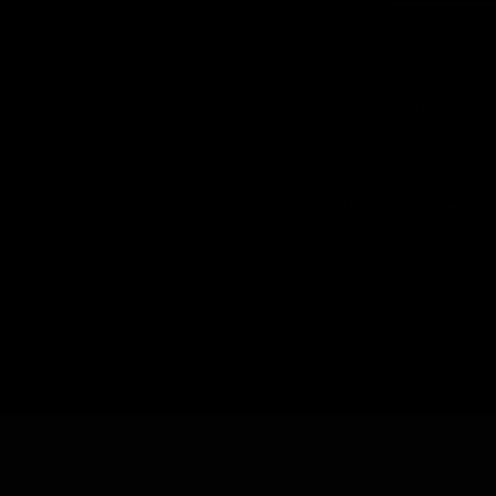
چطور سفارش بدم؟
شرایط ارسال چطوره؟
پرداخت هزینه
چرا به شما اعتماد کنم؟
ضمانت چه شرایطی داره؟
آیا امکان عودت وجود داره؟
تمام حقوق مادی و معنوی این سایت متعلق به فروشگاه آنلاین دیتیل شاپ می
باشد.