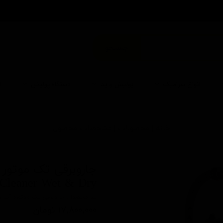
من
جستجو
انواع سرامیک
پولیش و پد
دستگاه پولیش
ا
خانه | محصولات | مشخصات محصول
Cleaner Wet & Dry
کد محصول: جاروبرقی تک موتوره آب و
۱۷,۸۰۰,۰۰۰ تومان