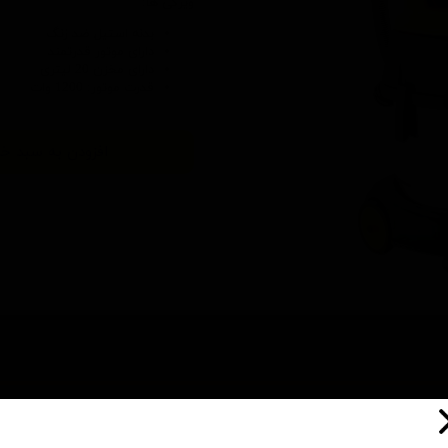
ویژگی ها:
بدنه استیل ضد زنگ
دارای موتور قدرتمند
دارای مخزن 20 لیتری
قدرت موتور: 1200 وات
افزودن به سبد خر