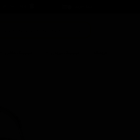
سبد خرید
ورود
/
ثبت نام
۰
حساب کاربری 
تغییر گذر واژه
سفارشات
خروج از حساب
فروشگاه
دیتیلینگ بیرونی
دیتیلینگ داخلی
کاربری