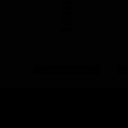
 سفید با
پولیش خیلی زبر 300 یک لیتری
با فرمول بهبود یافته منزرنا
۷,۷۵۰,۰۰۰ تومان
افزودن به سبد خرید