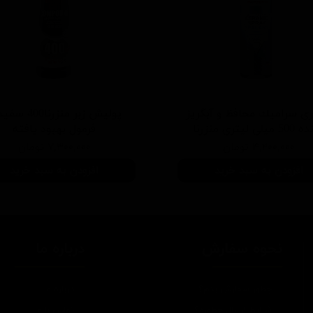
ی سرامیك محافظ و آبگریز
پوليش زبر منزرنا400
یلی لیتری منزرنا
فرمول بهبود يافته
۴,۲۰۰,۰۰۰ تومان
۷,۳۰۰,۰۰۰ تومان
افزودن به سبد خرید
افزودن به سبد خرید
نحوه سفارش
درباره ما
چطور سفارش بدم؟
درباره ما
شرایط ارسال چطوره؟
تماس با ما