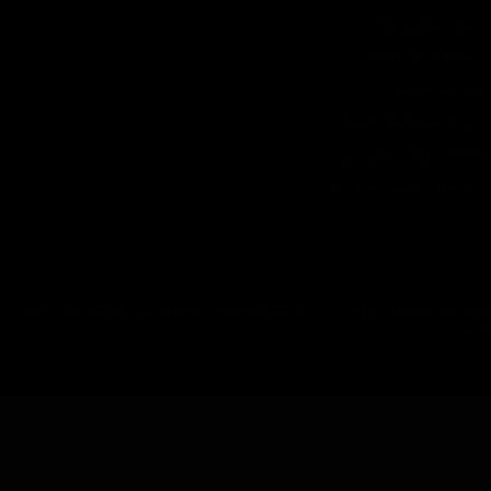
چطور سفارش بدم؟
شرایط ارسال چطوره؟
پرداخت هزینه
چرا به شما اعتماد کنم؟
ضمانت چه شرایطی داره؟
آیا امکان عودت وجود داره؟
تمام حقوق مادی و معنوی این سایت متعلق به فروشگاه آنلاین دیتیل شاپ می
باشد.