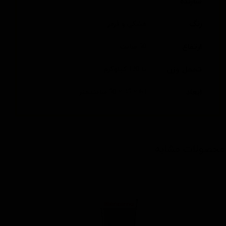
سازنده
رنگ
مشکی و قرمز
ارتفاع
50 سانت
تحمل وزن
تا 120 کیلوگرم
ابعاد
63 × 35 × 50 سانتیمتر
محصولات مشابه