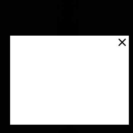
اسپری سرامیك محافظ و آبگریز کننده 500 میلی
لیتری منزرنا
۴,۲۰۰,۰۰۰ تومان
افزودن به سبد خرید