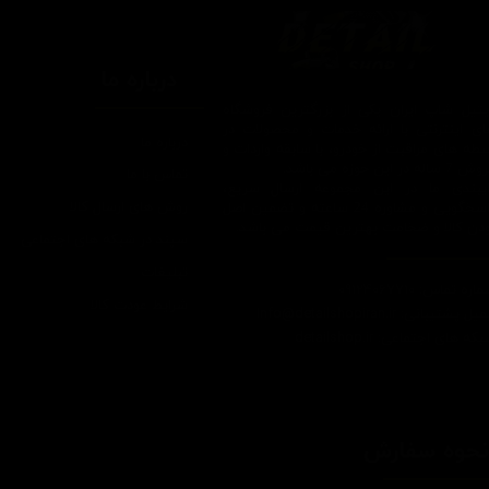
درباره ما
یتیل شاپ ایران یکی از بزرگترین فروشگاه
ای اینترنتی با ارائه خدمات و محصولات در
درباره ما
یطه های مراقبت از خودرو، با سابقه واردات و
7 ساله در این حوزه می باشد.
تماس با ما
ایبندی ما در این مجموعه ارسال سریع،
روش های ارسال کالا
پاسخگویی و مشاوره 24 ساعته و تضمین اصل
ودن کالا و ضخامت بهترین قیمت می باشد.
سپند در شبکه های اجتماعی
تبلیغات
اره تماس: 09124067710
شرایط عودت کالا
یل پشتیبانی: Info@detailshopiran.ir
که های اجتماعی: detailshop.ir
حوه سفارش