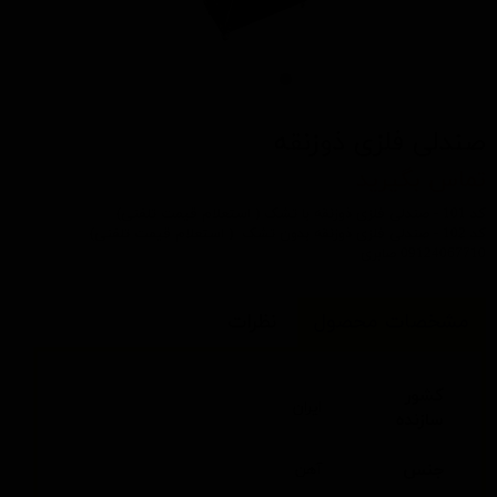
صندلی فلزی ذوزنقه
تماس بگیرید
کد 101 - صندلی فلزی ذوزنقه با تشک ( استعلام قیمت تلفنی)
کد 102 - صندلی فلزی ذوزنقه بدون تشک ( استعلام قیمت تلفنی)
09124067710 صابری
مشخصات محصول
نظرات
کشور
ایران
سازنده
جنس
آهن