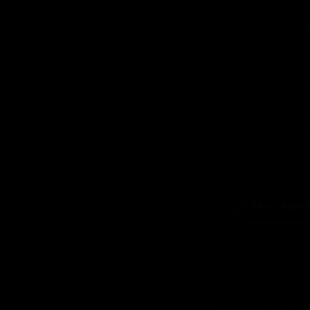
ای اینترنتی با ارائه خدمات و محصولات در
درباره ما
یطه های مراقبت از خودرو، با سابقه واردات و
7 ساله در این حوزه می باشد.
تماس با ما
ایبندی ما در این مجموعه ارسال سریع،
روش های ارسال کالا
پاسخگویی و مشاوره 24 ساعته و تضمین اصل
ودن کالا و ضخامت بهترین قیمت می باشد.
سپند در شبکه های اجتماعی
تبلیغات
اره تماس: 09124067710
شرایط عودت کالا
یل پشتیبانی: Info@detailshopiran.ir
که های اجتماعی: detailshop.ir
حوه سفارش
چطور سفارش بدم؟
شرایط ارسال چطوره؟
پرداخت هزینه
چرا به شما اعتماد کنم؟