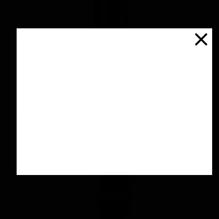
اسپری سرامیك محافظ و آبگریز کننده 500 میلی
لیتری منزرنا
۴,۲۰۰,۰۰۰ تومان
افزودن به سبد خرید