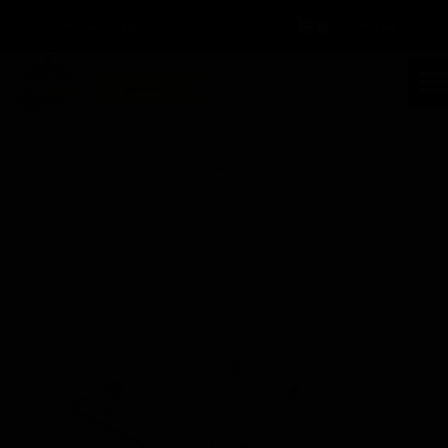
سبد خرید
۰
ورود
/
ثبت نام
حساب کاربری من
تغییر گذر واژه
جستجو
سفارشات
خانه | محصولات | مشخصات محصول
خروج از حساب کاربری