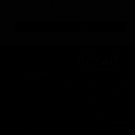
پولیش خیلی زبر 300 یک لیتری با فرمول بهبود یافته
منزرنا
۷,۷۵۰,۰۰۰ تومان
افزودن به سبد خرید
درباره ما
یتیل شاپ ایران یکی از بزرگترین فروشگاه
ای اینترنتی با ارائه خدمات و محصولات در
درباره ما
یطه های مراقبت از خودرو، با سابقه واردات و
7 ساله در این حوزه می باشد.
تماس با ما
ایبندی ما در این مجموعه ارسال سریع،
روش های ارسال کالا
پاسخگویی و مشاوره 24 ساعته و تضمین اصل
ودن کالا و ضخامت بهترین قیمت می باشد.
سپند در شبکه های اجتماعی
تبلیغات
اره تماس: 09124067710