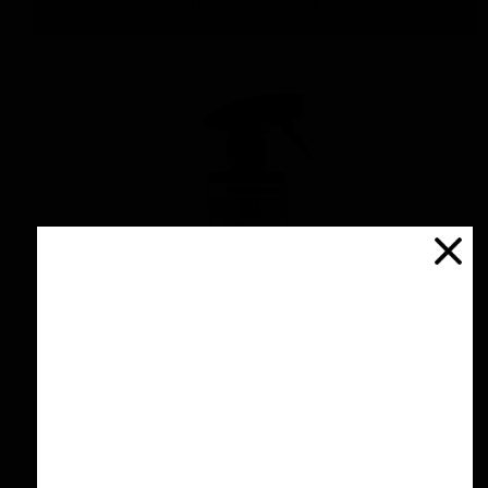
اتمام موجودی
اسپری سرامیك محافظ و آبگریز کننده 500 میلی
لیتری منزرنا