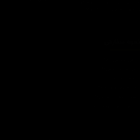
شرایط عودت کالا
یل پشتیبانی: Info@detailshopiran.ir
که های اجتماعی: detailshop.ir
حوه سفارش
چطور سفارش بدم؟
شرایط ارسال چطوره؟
پرداخت هزینه
چرا به شما اعتماد کنم؟
ضمانت چه شرایطی داره؟
آیا امکان عودت وجود داره؟