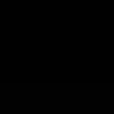
شرایط ارسال چطوره؟
پرداخت هزینه
چرا به شما اعتماد کنم؟
ضمانت چه شرایطی داره؟
آیا امکان عودت وجود داره؟
تمام حقوق مادی و معنوی این سایت متعلق به فروشگاه آنلاین دیتیل شاپ می
باشد.