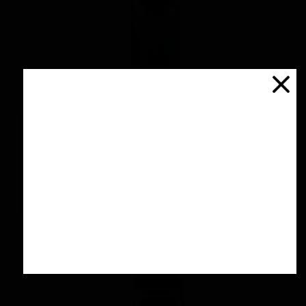
اسپری سرامیك محافظ و آبگریز کننده 500 میلی
لیتری منزرنا
۴,۲۰۰,۰۰۰ تومان
افزودن به سبد خرید