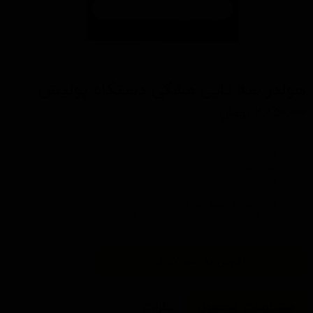
هولدر سه تایی مشکی دستگاه پولیش
۲,۸۵۰,۰۰۰ تومان
ویژگی ها:
فلزی
نصب آسان
جا پیچ مخفی
جای 2 دستگاه آیبرید
فضای استتار سیم دستگاه پولیش
جای 3 دستگاه پولیش اوربیتال و دستگاه پولیش روتاری
افزودن به سبد خرید
مشخصات محصول
نظرات