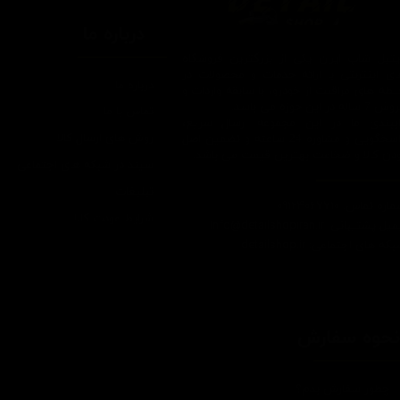
درباره ما
یتیل شاپ ایران یکی از بزرگترین فروشگاه
ای اینترنتی با ارائه خدمات و محصولات در
درباره ما
یطه های مراقبت از خودرو، با سابقه واردات و
7 ساله در این حوزه می باشد.
تماس با ما
ایبندی ما در این مجموعه ارسال سریع،
روش های ارسال کالا
پاسخگویی و مشاوره 24 ساعته و تضمین اصل
ودن کالا و ضخامت بهترین قیمت می باشد.
سپند در شبکه های اجتماعی
تبلیغات
اره تماس: 09124067710
شرایط عودت کالا
یل پشتیبانی: Info@detailshopiran.ir
که های اجتماعی: detailshop.ir
حوه سفارش
چطور سفارش بدم؟