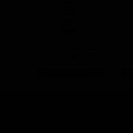
 سفید با
پولیش خیلی زبر 300 یک لیتری
با فرمول بهبود یافته منزرنا
۷,۷۵۰,۰۰۰ تومان
افزودن به سبد خرید