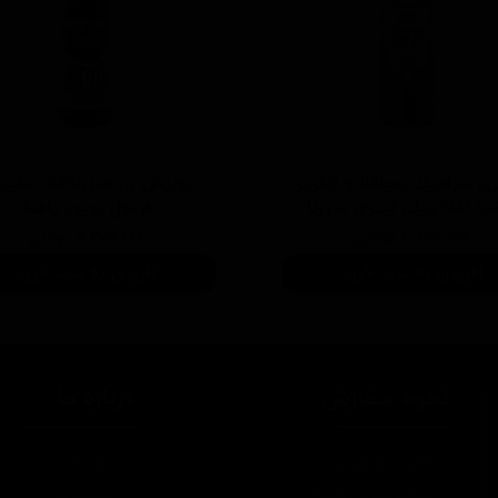
ی سرامیك محافظ و آبگریز
پوليش زبر منزرنا400
یلی لیتری منزرنا
فرمول بهبود يافته
۴,۲۰۰,۰۰۰ تومان
۷,۳۰۰,۰۰۰ تومان
افزودن به سبد خرید
افزودن به سبد خرید
نحوه سفارش
درباره ما
چطور سفارش بدم؟
درباره ما
شرایط ارسال چطوره؟
تماس با ما