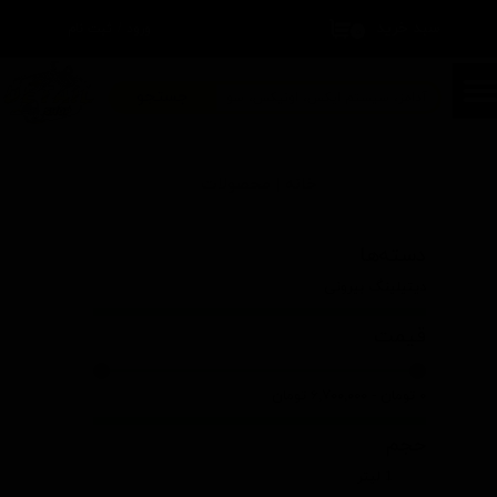
سبد خرید
۰
ورود
/
ثبت نام
حساب کاربری من
تغییر گذر واژه
جستجو
سفارشات
خانه | محصولات
خروج از حساب کاربری
دسته‌ها
دیتیلینگ بیرونی
قیمت
۰ تومان - ۶,۷۰۰,۰۰۰ تومان
حجم
1 لیتر