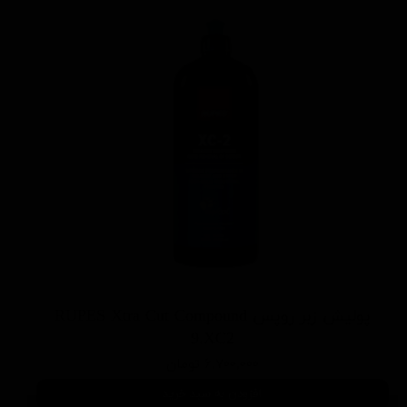
پوليش زبر روپس RUPES Xtra Cut Compound
9.XC2
۶,۷۰۰,۰۰۰ تومان
افزودن به سبد خرید