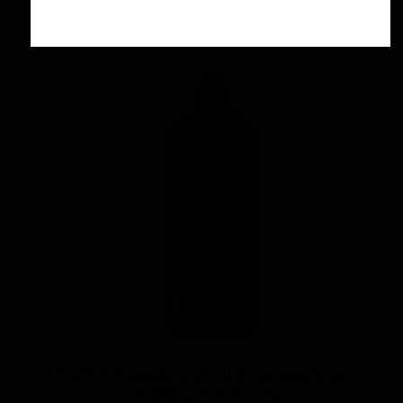
افزودن به سبد خرید
مایع پولیش زبر دوآل اکشن روپس Rupes Cut
Polishing 9.DACoarse