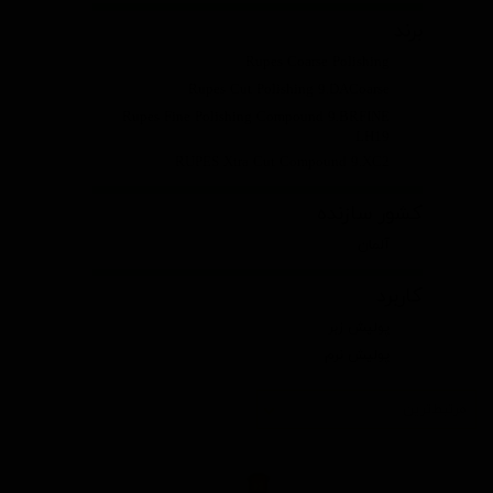
برند
Rupes Coarse Polishing
Rupes Cut Polishing 9.DACoarse
Rupes Fine Polishing Compound 9.BRFINE
LH19
RUPES Xtra Cut Compound 9.XC2
کشور سازنده
آلمان
کاربرد
پولیش زبر
پولیش نرم
مرتبط‌ترین