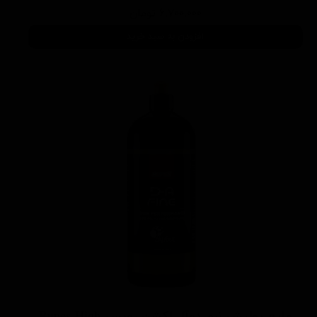
۶,۷۰۰,۰۰۰ تومان
افزودن به سبد خرید
مایع پولیش نرم دوآل اکشن روپس Rupes High