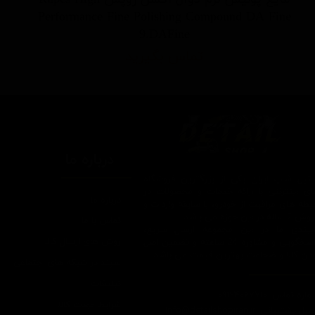
Performance Fine Polishing Compound DA Fine
9.DAFine
تماس بگیرید
درباره ما
یتیل شاپ ایران یکی از بزرگترین فروشگاه
ای اینترنتی با ارائه خدمات و محصولات در
درباره ما
یطه های مراقبت از خودرو، با سابقه واردات و
7 ساله در این حوزه می باشد.
تماس با ما
ایبندی ما در این مجموعه ارسال سریع،
روش های ارسال کالا
پاسخگویی و مشاوره 24 ساعته و تضمین اصل
ودن کالا و ضخامت بهترین قیمت می باشد.
سپند در شبکه های اجتماعی
تبلیغات
اره تماس: 09124067710
شرایط عودت کالا
یل پشتیبانی: Info@detailshopiran.ir