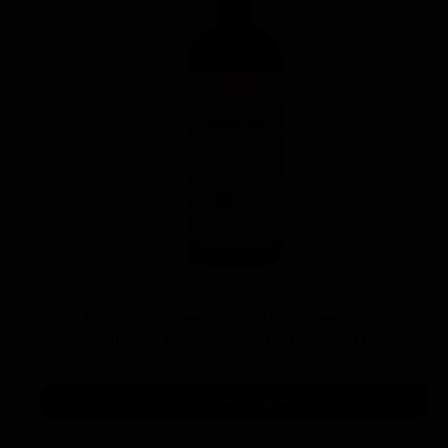
ژل پوليش نرم روتاری روپس Rupes Fine
Polishing Compound 9.BRFINE LH19
۵,۸۰۰,۰۰۰ تومان
افزودن به سبد خرید