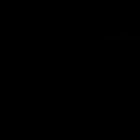
که های اجتماعی: detailshop.ir
حوه سفارش
چطور سفارش بدم؟
شرایط ارسال چطوره؟
پرداخت هزینه
چرا به شما اعتماد کنم؟
ضمانت چه شرایطی داره؟
آیا امکان عودت وجود داره؟
تمام حقوق مادی و معنوی این سایت متعلق به فروشگاه آنلاین دیتیل شاپ می