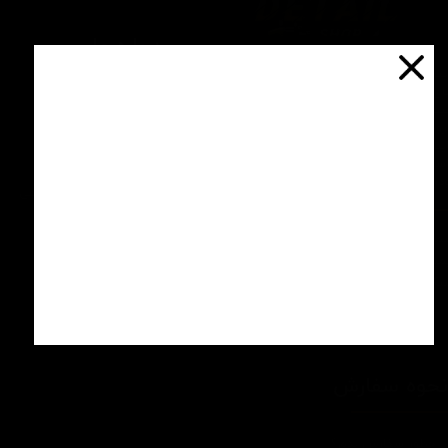
درباره ما
یتیل شاپ ایران یکی از بزرگترین فروشگاه
ای اینترنتی با ارائه خدمات و محصولات در
درباره ما
یطه های مراقبت از خودرو، با سابقه واردات و
7 ساله در این حوزه می باشد.
تماس با ما
ایبندی ما در این مجموعه ارسال سریع،
روش های ارسال کالا
پاسخگویی و مشاوره 24 ساعته و تضمین اصل
ودن کالا و ضخامت بهترین قیمت می باشد.
سپند در شبکه های اجتماعی
تبلیغات
اره تماس: 09124067710
شرایط عودت کالا
یل پشتیبانی: Info@detailshopiran.ir
که های اجتماعی: detailshop.ir
حوه سفارش
چطور سفارش بدم؟