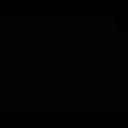
سبد خرید
۰
ورود
/
ثبت نام
حساب کاربری من
تغییر گذر واژه
جستجو
سفارشات
خانه | محصولات
خروج از حساب کاربری
دسته‌ها
مرتبط‌ترین
هیچ محصولی یافت نشد.