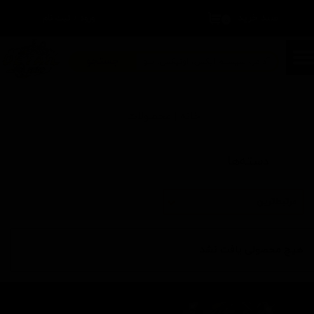
سبد خرید
۰
ورود
/
ثبت نام
حساب کاربری من
تغییر گذر واژه
جستجو
سفارشات
خانه | محصولات
خروج از حساب کاربری
دسته‌ها
مرتبط‌ترین
هیچ محصولی یافت نشد.