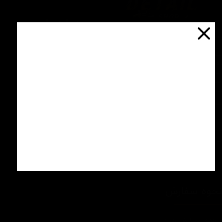
درباره ما
یتیل شاپ ایران یکی از بزرگترین فروشگاه
ای اینترنتی با ارائه خدمات و محصولات در
درباره ما
یطه های مراقبت از خودرو، با سابقه واردات و
7 ساله در این حوزه می باشد.
تماس با ما
ایبندی ما در این مجموعه ارسال سریع،
روش های ارسال کالا
پاسخگویی و مشاوره 24 ساعته و تضمین اصل
ودن کالا و ضخامت بهترین قیمت می باشد.
سپند در شبکه های اجتماعی
تبلیغات
اره تماس: 09124067710
شرایط عودت کالا
یل پشتیبانی: Info@detailshopiran.ir
که های اجتماعی: detailshop.ir
حوه سفارش
چطور سفارش بدم؟