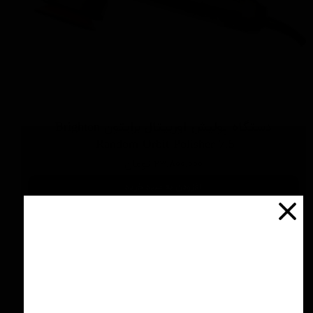
دستگاه پولیش اوربیتال برایتون Brighton
Random Orbit Polisher 7.5-
۲۳,۸۰۰,۰۰۰ تومان
افزودن به سبد خرید