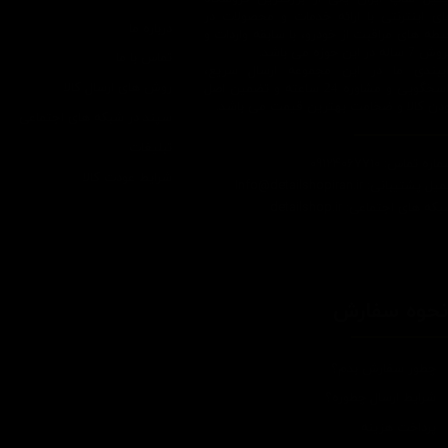
ای اینترنتی با ارائه خدمات و محصولات در
درباره ما
یطه های مراقبت از خودرو، با سابقه واردات و
7 ساله در این حوزه می باشد.
تماس با ما
ایبندی ما در این مجموعه ارسال سریع،
روش های ارسال کالا
پاسخگویی و مشاوره 24 ساعته و تضمین اصل
ودن کالا و ضخامت بهترین قیمت می باشد.
سپند در شبکه های اجتماعی
تبلیغات
اره تماس: 09124067710
شرایط عودت کالا
یل پشتیبانی: Info@detailshopiran.ir
که های اجتماعی: detailshop.ir
حوه سفارش
چطور سفارش بدم؟
شرایط ارسال چطوره؟
پرداخت هزینه