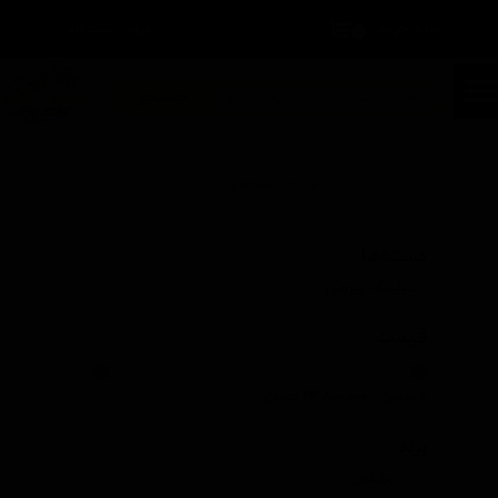
سبد خرید
۰
ورود
/
ثبت نام
حساب کاربری من
تغییر گذر واژه
جستجو
سفارشات
خانه | محصولات
خروج از حساب کاربری
دسته‌ها
دیتیلینگ بیرونی
قیمت
۰ تومان - ۲۳,۸۰۰,۰۰۰ تومان
برند
برایتون