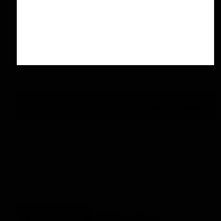
دستگاه پولیش روتاری برایتون Brighton Rotary
Polisher BTN RO
اتمام موجودی