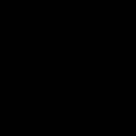
ایبندی ما در این مجموعه ارسال سریع،
روش های ارسال کالا
پاسخگویی و مشاوره 24 ساعته و تضمین اصل
ودن کالا و ضخامت بهترین قیمت می باشد.
سپند در شبکه های اجتماعی
تبلیغات
اره تماس: 09124067710
شرایط عودت کالا
یل پشتیبانی: Info@detailshopiran.ir
که های اجتماعی: detailshop.ir
حوه سفارش
چطور سفارش بدم؟
شرایط ارسال چطوره؟
پرداخت هزینه
چرا به شما اعتماد کنم؟
ضمانت چه شرایطی داره؟