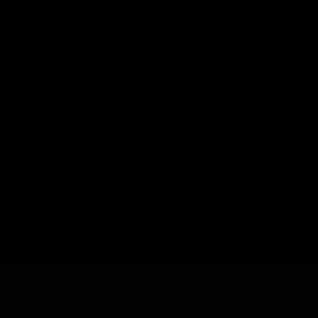
چطور سفارش بدم؟
شرایط ارسال چطوره؟
پرداخت هزینه
چرا به شما اعتماد کنم؟
ضمانت چه شرایطی داره؟
آیا امکان عودت وجود داره؟
تمام حقوق مادی و معنوی این سایت متعلق به فروشگاه آنلاین دیتیل شاپ می
باشد.