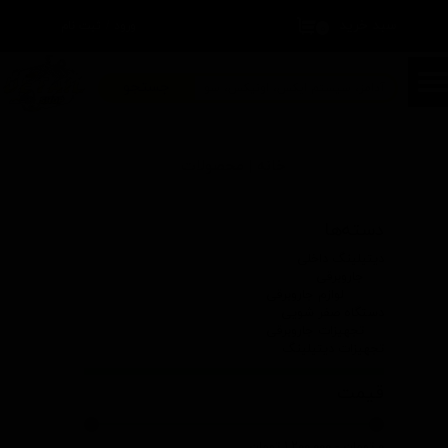
سبد خرید
۰
ورود
/
ثبت نام
حساب کاربری من
تغییر گذر واژه
جستجو
سفارشات
خانه | محصولات
خروج از حساب کاربری
دسته‌ها
دیتیلینگ داخلی
جاروبرقی
لوازم جاروبرقی
دستگاه صفر شویی
تجهیزات جاروبرقی
تجهیزات دیتیلینگ
قیمت
۰ تومان - ۱,۲۰۰,۰۰۰ تومان