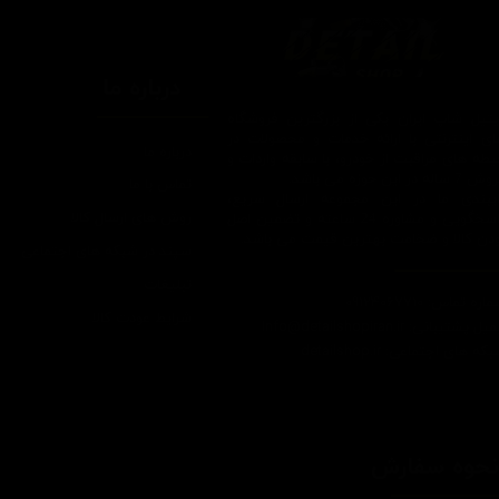
درباره ما
یتیل شاپ ایران یکی از بزرگترین فروشگاه
ای اینترنتی با ارائه خدمات و محصولات در
درباره ما
یطه های مراقبت از خودرو، با سابقه واردات و
7 ساله در این حوزه می باشد.
تماس با ما
ایبندی ما در این مجموعه ارسال سریع،
روش های ارسال کالا
پاسخگویی و مشاوره 24 ساعته و تضمین اصل
ودن کالا و ضخامت بهترین قیمت می باشد.
سپند در شبکه های اجتماعی
تبلیغات
اره تماس: 09124067710
شرایط عودت کالا
یل پشتیبانی: Info@detailshopiran.ir
که های اجتماعی: detailshop.ir
حوه سفارش