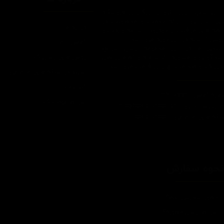
یتیل شاپ ایران یکی از بزرگترین فروشگاه
ای اینترنتی با ارائه خدمات و محصولات در
درباره ما
یطه های مراقبت از خودرو، با سابقه واردات و
7 ساله در این حوزه می باشد.
تماس با ما
ایبندی ما در این مجموعه ارسال سریع،
روش های ارسال کالا
پاسخگویی و مشاوره 24 ساعته و تضمین اصل
ودن کالا و ضخامت بهترین قیمت می باشد.
سپند در شبکه های اجتماعی
تبلیغات
اره تماس: 09124067710
شرایط عودت کالا
یل پشتیبانی: Info@detailshopiran.ir
که های اجتماعی: detailshop.ir
حوه سفارش
چطور سفارش بدم؟
شرایط ارسال چطوره؟