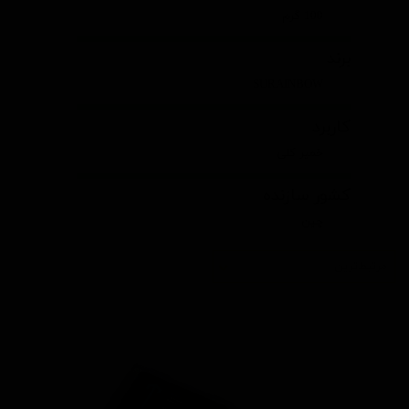
100 گرم
برند
SURAINBOW
کاربرد
خمیر کلی
کشور سازنده
چین
مرتبط‌ترین