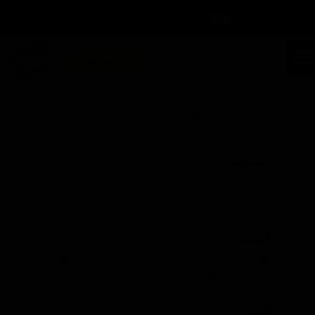
سبد خرید
۰
ورود
/
ثبت نام
حساب کاربری من
تغییر گذر واژه
جستجو
سفارشات
خانه | محصولات
خروج از حساب کاربری
دسته‌ها
دیتیلینگ بیرونی
ترمیم رنگ
خمیر کلی
قیمت
۰ تومان - ۸۵۰,۰۰۰ تومان
وزن