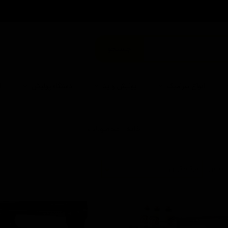
من
جستجو
انواع سرامیک
پولیش و پد
دستگاه پولیش
ا
خانه | محصولات
 اساس
مرتبط‌ترین