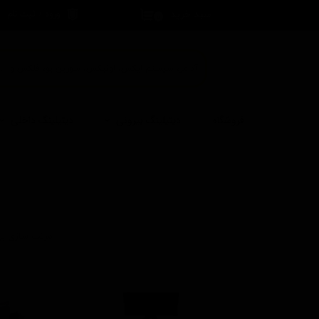
سبد خرید
ورود
/
ثبت نام
۰
حساب کاربری 
تغییر گذر واژه
سفارشات
خروج از حساب
فروشگاه
دیتیلینگ بیرونی
دیتیلینگ داخلی
کاربری
مرتب سازی بر