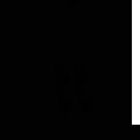
صندلی فلزی U شکل ثابت
تماس بگیرید
تی
صندلی مکعبی با پشتی چرخ
دار