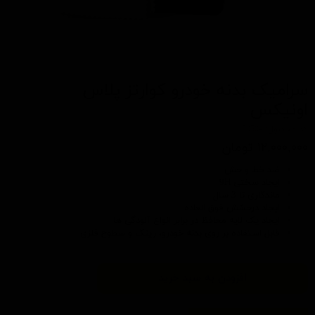
سرامیک بدنه خودرو کوارتز پلاس
اونیکس
کد محصول: 50504
۱۲,۰۰۰,۰۰۰ تومان
ضد خط و خش
ایجاد سختی 9H
ماندگاری تا 3 سال
ایجاد درخشش فوق العاده
ایجاد یک لایه محافظ در برابر انواع آلودگی ها
قابل استفاده بر روی بدنه خودرو، رینگ و سطوح فلزی
افزودن به سبد خرید