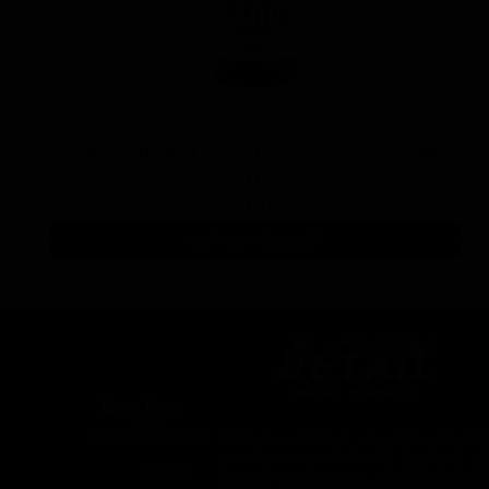
پولیش خیلی زبر 300 یک لیتری با فرمول بهبود یافته
منزرنا
۷,۷۵۰,۰۰۰ تومان
افزودن به سبد خرید
درباره ما
یتیل شاپ ایران یکی از بزرگترین فروشگاه
ای اینترنتی با ارائه خدمات و محصولات در
درباره ما
یطه های مراقبت از خودرو، با سابقه واردات و