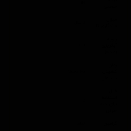
9H
سختی
میزان
3 سال
ماندگاری تا
زاویه
آبگریزی
110
(درجه)
زمان
کشیدن
1-5 دقیقه
دستمال
قابل
استفاده
2
برای چند
خودرو
گرافین
ندارد