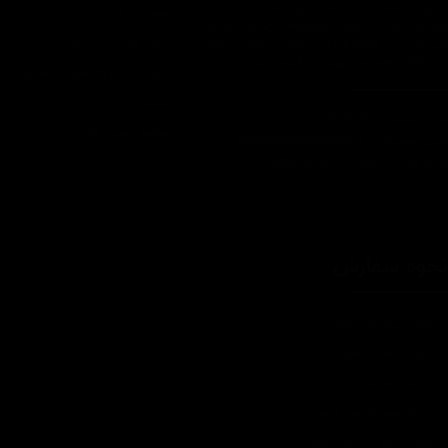
7 ساله در این حوزه می باشد.
تماس با ما
ایبندی ما در این مجموعه ارسال سریع،
روش های ارسال کالا
پاسخگویی و مشاوره 24 ساعته و تضمین اصل
ودن کالا و ضخامت بهترین قیمت می باشد.
سپند در شبکه های اجتماعی
تبلیغات
اره تماس: 09124067710
شرایط عودت کالا
یل پشتیبانی: Info@detailshopiran.ir
که های اجتماعی: detailshop.ir
حوه سفارش
چطور سفارش بدم؟
شرایط ارسال چطوره؟
پرداخت هزینه
چرا به شما اعتماد کنم؟
ضمانت چه شرایطی داره؟