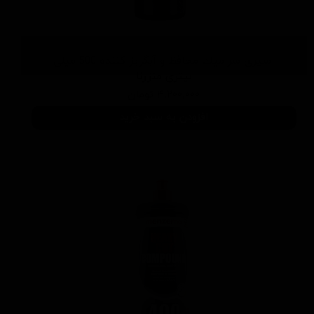
اسپری سرامیك محافظ و آبگریز کننده 500 میلی
لیتری منزرنا
۴,۲۰۰,۰۰۰ تومان
افزودن به سبد خرید