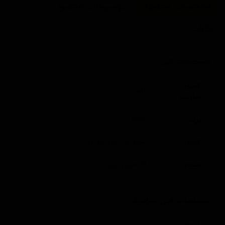
مشخصات محصول
توضیحات محصول
نظرات
مشخصات کلی
کشور
آلمان
سازنده
برند
onyx
کاربرد
سرامیک بدنه خودرو
حجم
50 میلی لیتر
مشخصات فنی سرامیک
درجه