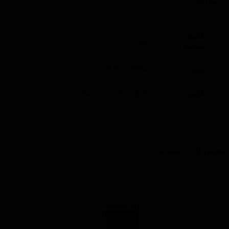
نظرات
کشور
چین
سازنده
برند
SURAINBOW
کاربرد
مايع شفاف سازی چراغ
محصولات مشابه