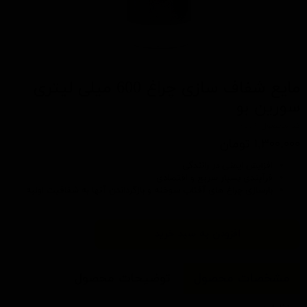
مايع شفاف سازی چراغ 600 میلی لیتری
سورین بو
کد محصول: sg13
۱,۳۰۰,۰۰۰ تومان
افزایش ایمنی در رانندگی
فرآیندی بسیار سریع و اقتصادی
بازسازی چراغ های آفتاب سوخته و بازگرداندن آنها به شفافیت اولیه
افزودن به سبد خرید
مشخصات محصول
توضیحات محصول