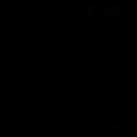
درباره ما
یتیل شاپ ایران یکی از بزرگترین فروشگاه
ای اینترنتی با ارائه خدمات و محصولات در
درباره ما
یطه های مراقبت از خودرو، با سابقه واردات و
7 ساله در این حوزه می باشد.
تماس با ما
ایبندی ما در این مجموعه ارسال سریع،
روش های ارسال کالا
پاسخگویی و مشاوره 24 ساعته و تضمین اصل
ودن کالا و ضخامت بهترین قیمت می باشد.
سپند در شبکه های اجتماعی
تبلیغات
اره تماس: 09124067710
شرایط عودت کالا
یل پشتیبانی: Info@detailshopiran.ir
که های اجتماعی: detailshop.ir
حوه سفارش