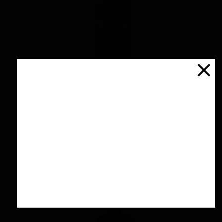
اسپری سرامیك محافظ و آبگریز کننده 500 میلی
لیتری منزرنا
۴,۲۰۰,۰۰۰ تومان
افزودن به سبد خرید