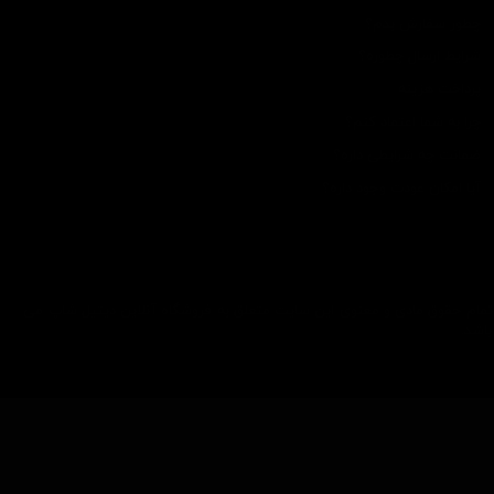
چطور سفارش بدم؟
شرایط ارسال چطوره؟
پرداخت هزینه
چرا به شما اعتماد کنم؟
ضمانت چه شرایطی داره؟
آیا امکان عودت وجود داره؟
تمام حقوق مادی و معنوی این سایت متعلق به فروشگاه آنلاین دیتیل شاپ می
باشد.