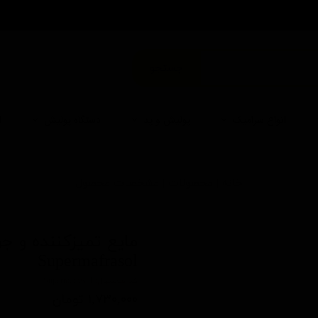
من
جستجو
انواع سرامیک
پولیش و پد
دستگاه پولیش
ا
خانه | محصولات | مشخصات محصول
Supermafrasol
کد محصول: Supermafrasol
۱,۷۳۰,۰۰۰ تومان