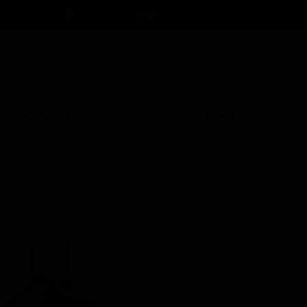
سبد خرید
ورود
/
ثبت نام
۰
حساب کاربری 
تغییر گذر واژه
سفارشات
خروج از حساب
فروشگاه
دیتیلینگ بیرونی
دیتیلینگ داخلی
کاربری