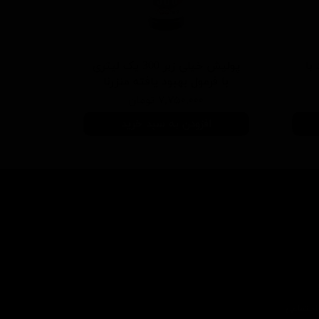
 سفید با
پولیش خیلی زبر 300 یک لیتری
با فرمول بهبود یافته منزرنا
۷,۷۵۰,۰۰۰ تومان
افزودن به سبد خرید
اجتماعی