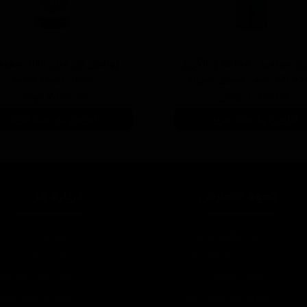
ی سرامیك محافظ و آبگریز
پوليش زبر منزرنا400
یلی لیتری منزرنا
فرمول بهبود يافته
۴,۲۰۰,۰۰۰ تومان
۷,۳۰۰,۰۰۰ تومان
افزودن به سبد خرید
افزودن به سبد خرید
نحوه سفارش
درباره ما
چطور سفارش بدم؟
درباره ما
شرایط ارسال چطوره؟
تماس با ما
پرداخت هزینه
روش های ارسال کالا
چرا به شما اعتماد کنم؟
سپند در شبکه های 