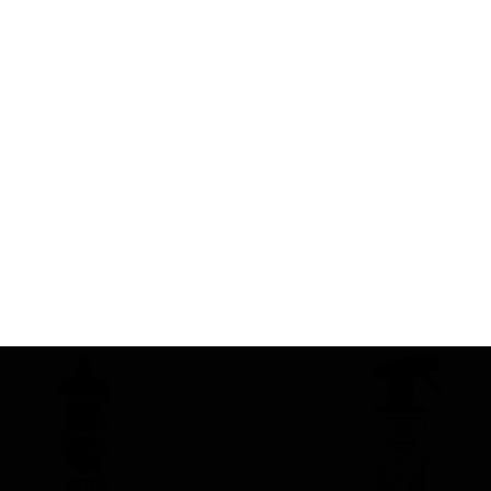
Supermafrasol
مايع كنستانتره تميزكننده و جرم گير داخل و خارج خودرو
1 لیتری