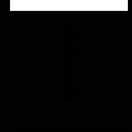
پوليش زبر منزرنا400 سفید با فرمول بهبود يافته
۷,۳۰۰,۰۰۰ تومان