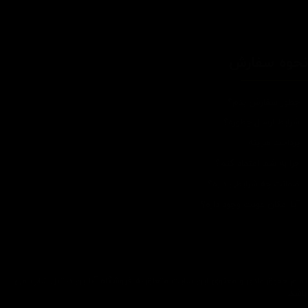
حوه سفارش
چطور سفارش بدم؟
شرایط ارسال چطوره؟
پرداخت هزینه
چرا به شما اعتماد کنم؟
ضمانت چه شرایطی داره؟
آیا امکان عودت وجود داره؟
تمام حقوق مادی و معنوی این سایت متعلق به فروشگاه آنلاین دیتیل شاپ می
باشد.