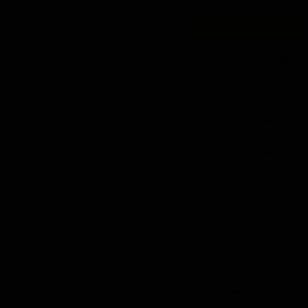
مشخصات محصول
توضیحات محصول
نظرات
کشور
آلمان
سازنده
برند
کوییک کلین
کاربرد
آماده ساز رنگ
وزن
500 میلی لیتر
محصولات مشابه