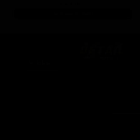
۷,۷۵۰,۰۰۰ تومان
افزودن به سبد خرید
درباره ما
یتیل شاپ ایران یکی از بزرگترین فروشگاه
ای اینترنتی با ارائه خدمات و محصولات در
درباره ما
یطه های مراقبت از خودرو، با سابقه واردات و
7 ساله در این حوزه می باشد.
تماس با ما
ایبندی ما در این مجموعه ارسال سریع،
روش های ارسال کالا
پاسخگویی و مشاوره 24 ساعته و تضمین اصل
ودن کالا و ضخامت بهترین قیمت می باشد.
سپند در شبکه های اجتماعی
تبلیغات
اره تماس: 09124067710
شرایط عودت کالا
یل پشتیبانی: Info@detailshopiran.ir
که های اجتماعی: detailshop.ir