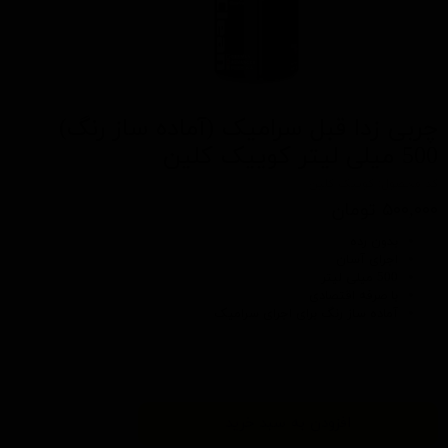
چربی زدا قبل سرامیک (آماده ساز رنگ)
500 میلی لیتر کوییک کلین
کد محصول: کوییک کلین
۵۰۰,۰۰۰ تومان
بدون رده
اجرای آسان
500 میلی لیتر
با صرفه اقتصادی
آماده ساز رنگ
برای اجرای
سرامیک
افزودن به سبد خرید