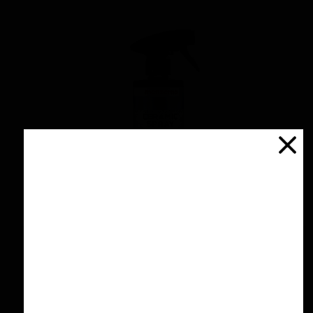
اسپری سرامیك محافظ و آبگریز کننده 500 میلی
لیتری منزرنا
۴,۲۰۰,۰۰۰ تومان
افزودن به سبد خرید