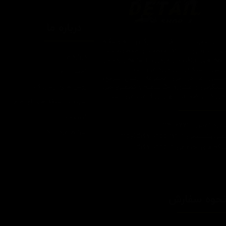
درباره ما
یتیل شاپ ایران یکی از بزرگترین فروشگاه
ای اینترنتی با ارائه خدمات و محصولات در
درباره ما
یطه های مراقبت از خودرو، با سابقه واردات و
7 ساله در این حوزه می باشد.
تماس با ما
ایبندی ما در این مجموعه ارسال سریع،
روش های ارسال کالا
پاسخگویی و مشاوره 24 ساعته و تضمین اصل
ودن کالا و ضخامت بهترین قیمت می باشد.
سپند در شبکه های اجتماعی
تبلیغات
اره تماس: 09124067710
شرایط عودت کالا
یل پشتیبانی: Info@detailshopiran.ir
که های اجتماعی: detailshop.ir
حوه سفارش