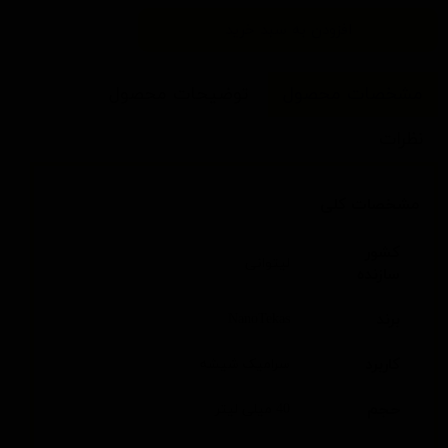
افزودن به سبد خرید
مشخصات محصول
توضیحات محصول
نظرات
مشخصات کلی
کشور
لیتوانی
سازنده
برند
NanoTekas
کاربرد
سرامیک شیشه
حجم
40 میلی لیتر