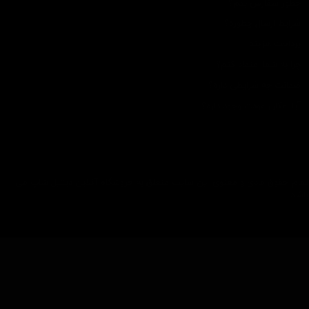
چطور سفارش بدم؟
شرایط ارسال چطوره؟
پرداخت هزینه
چرا به شما اعتماد کنم؟
ضمانت چه شرایطی داره؟
آیا امکان عودت وجود داره؟
تمام حقوق مادی و معنوی این سایت متعلق به فروشگاه آنلاین دیتیل شاپ می
باشد.