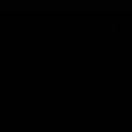
درباره ما
یتیل شاپ ایران یکی از بزرگترین فروشگاه
ای اینترنتی با ارائه خدمات و محصولات در
درباره ما
یطه های مراقبت از خودرو، با سابقه واردات و
7 ساله در این حوزه می باشد.
تماس با ما
ایبندی ما در این مجموعه ارسال سریع،
روش های ارسال کالا
پاسخگویی و مشاوره 24 ساعته و تضمین اصل
ودن کالا و ضخامت بهترین قیمت می باشد.
سپند در شبکه های اجتماعی
تبلیغات
اره تماس: 09124067710
شرایط عودت کالا
یل پشتیبانی: Info@detailshopiran.ir
که های اجتماعی: detailshop.ir