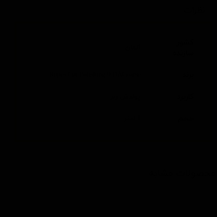
نظرات
کشور
آلمان
سازنده
برند
Rupes Cut Polishing 9.DACoarse
کاربرد
پولیش زبر
حجم
1 لیتر
محصولات مشابه