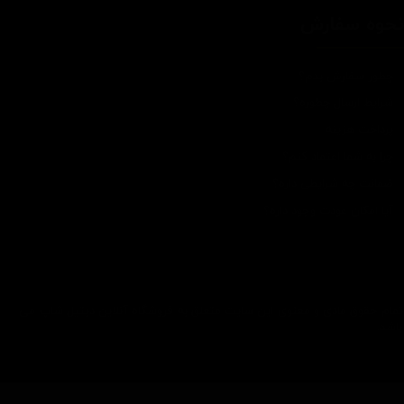
حوه سفارش
چطور سفارش بدم؟
شرایط ارسال چطوره؟
پرداخت هزینه
چرا به شما اعتماد کنم؟
ضمانت چه شرایطی داره؟
آیا امکان عودت وجود داره؟
تمام حقوق مادی و معنوی این سایت متعلق به فروشگاه آنلاین دیتیل شاپ می
باشد.