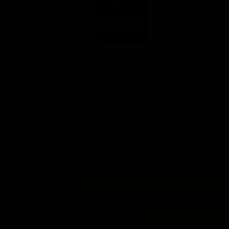
مایع پولیش زبر دوآل اکشن روپس Rupes
Cut Polishing 9.DACoarse
کد محصول: Rupes Cut Polishing 9.DACoarse
۶,۷۰۰,۰۰۰ تومان
ایجاد گرده کم
پولیش زبر با عملکرد لایه برداری بالا
دارای مواد روان کننده برای پولیش طولانی تر
مخصوص
دستگاه پولیش دوآل
اکشن و
اوربیتال
افزودن به سبد خرید
مشخصات محصول
توضیحات محصول