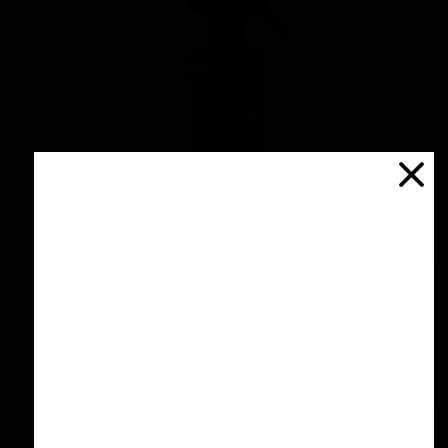
اسپری سرامیك محافظ و آبگریز کننده 500 میلی
لیتری منزرنا
۴,۲۰۰,۰۰۰ تومان
افزودن به سبد خرید