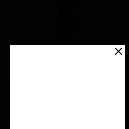
اسپری سرامیك محافظ و آبگریز کننده 500 میلی
لیتری منزرنا
۴,۲۰۰,۰۰۰ تومان
افزودن به سبد خرید