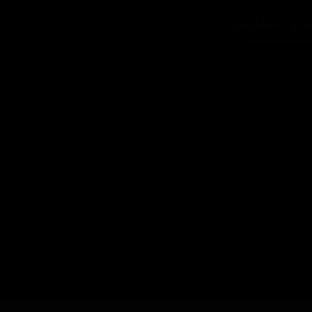
حوه سفارش
چطور سفارش بدم؟
شرایط ارسال چطوره؟
پرداخت هزینه
چرا به شما اعتماد کنم؟
ضمانت چه شرایطی داره؟
آیا امکان عودت وجود داره؟
تمام حقوق مادی و معنوی این سایت متعلق به فروشگاه آنلاین دیتیل شاپ می
باشد.