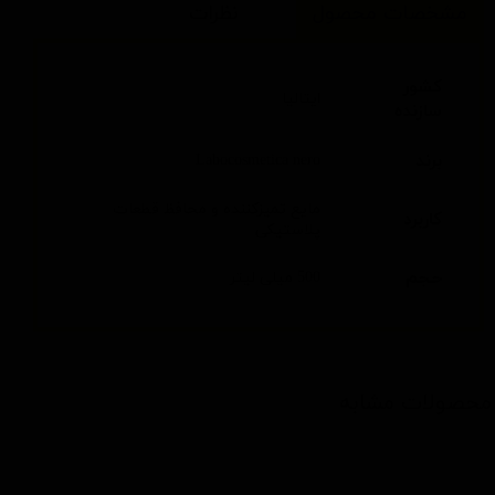
مشخصات محصول
نظرات
کشور
ایتالیا
سازنده
برند
Labocosmetica nero
مایع تمیزکننده و محافظ قطعات
کاربرد
پلاستیکی
حجم
500 میلی لیتر
محصولات مشابه