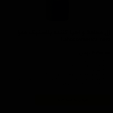
ژل محافظ و احیا کننده پلاستیک مفرا
Labocosmetica nero
کد محصول: Labocosmetica nero
۳,۴۰۰,۰۰۰ تومان
کاربرد سریع و آسان
خشک شوندگی سریع
مقاومت در برابر شستشو و بارندگی
با فرمول فاقد چربی و قابلیت روان کنندگی بالا
محافظت طولانی مدت در برابر ترک خوردگی، آسیب مواد شیمیایی
مضر و اثرات مخرب آب و هوایی
افزودن به سبد خرید