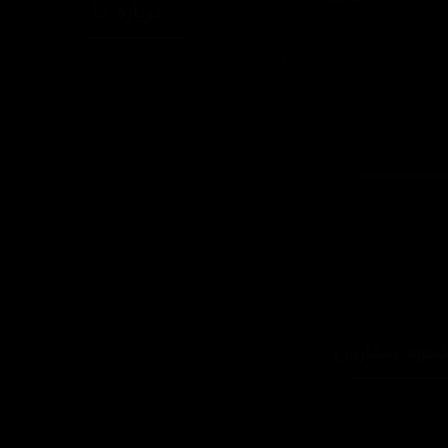
درباره ما
یتیل شاپ ایران یکی از بزرگترین فروشگاه
ای اینترنتی با ارائه خدمات و محصولات در
درباره ما
یطه های مراقبت از خودرو، با سابقه واردات و
7 ساله در این حوزه می باشد.
تماس با ما
ایبندی ما در این مجموعه ارسال سریع،
روش های ارسال کالا
پاسخگویی و مشاوره 24 ساعته و تضمین اصل
ودن کالا و ضخامت بهترین قیمت می باشد.
سپند در شبکه های اجتماعی
تبلیغات
اره تماس: 09124067710
شرایط عودت کالا
یل پشتیبانی: Info@detailshopiran.ir
که های اجتماعی: detailshop.ir
حوه سفارش
چطور سفارش بدم؟
شرایط ارسال چطوره؟