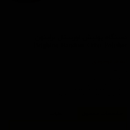
دستگاه پولیش اوربیتال برایتون
Brighton Random Orbit Polisher
کد محصول: برایتون
اتمام موجودی
ویژگی ها:
طراحی ارگونومیک
دارای ماژول کنترل سرعت
دارای موتور قدرتمند 900 وات
سرعت از 2000 تا 4800 دور در دقیقه
مشخصات محصول
نظرات