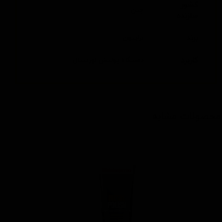
کشور
چین
سازنده
برند
برایتون
کاربرد
دستگاه پولیش اوربیتال
محصولات مشابه