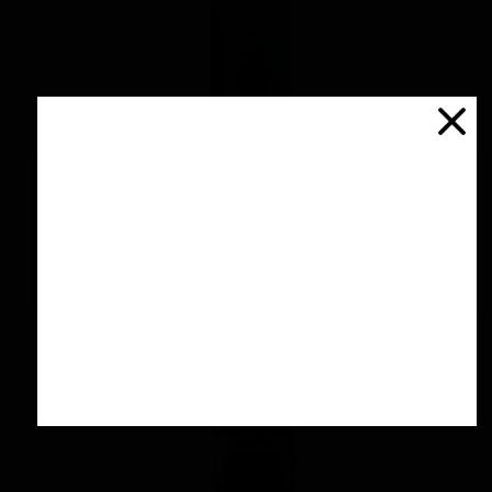
اسپری سرامیك محافظ و آبگریز کننده 500 میلی
لیتری منزرنا
۴,۲۰۰,۰۰۰ تومان
افزودن به سبد خرید