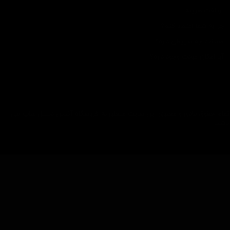
پرداخت هزینه
چرا به شما اعتماد کنم؟
ضمانت چه شرایطی داره؟
آیا امکان عودت وجود داره؟
تمام حقوق مادی و معنوی این سایت متعلق به فروشگاه آنلاین دیتیل شاپ می
باشد.