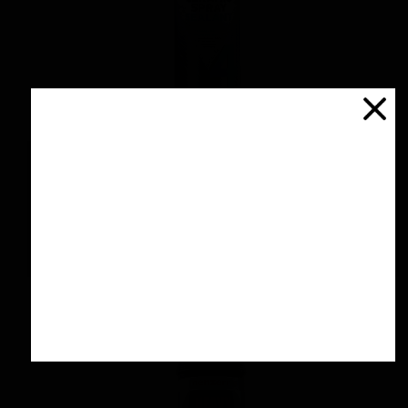
اسپری سرامیك محافظ و آبگریز کننده 500 میلی
لیتری منزرنا
۴,۲۰۰,۰۰۰ تومان
افزودن به سبد خرید