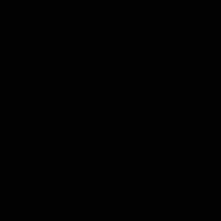
دستگاه پولیش روتاری برایتون Brighton
Rotary Polisher BTN RO
کد محصول: برایتون
اتمام موجودی
ویژگی ها:
طراحی ارگونومیک
دارای ماژول کنترل سرعت
دارای گیربکس با دقت بالا
دارای موتور قدرتمند 1000 وات
سرعت از 300 تا 2300 دور در دقیقه
مشخصات محصول
نظرات