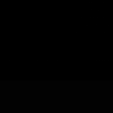
شرایط ارسال چطوره؟
پرداخت هزینه
چرا به شما اعتماد کنم؟
ضمانت چه شرایطی داره؟
آیا امکان عودت وجود داره؟
تمام حقوق مادی و معنوی این سایت متعلق به فروشگاه آنلاین دیتیل شاپ می
باشد.