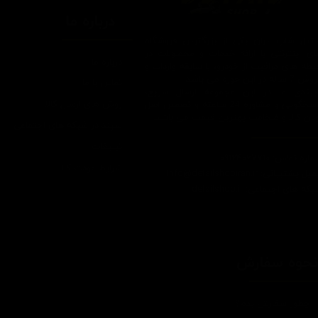
درباره ما
یتیل شاپ ایران یکی از بزرگترین فروشگاه
ای اینترنتی با ارائه خدمات و محصولات در
درباره ما
یطه های مراقبت از خودرو، با سابقه واردات و
7 ساله در این حوزه می باشد.
تماس با ما
ایبندی ما در این مجموعه ارسال سریع،
روش های ارسال کالا
پاسخگویی و مشاوره 24 ساعته و تضمین اصل
ودن کالا و ضخامت بهترین قیمت می باشد.
سپند در شبکه های اجتماعی
تبلیغات
اره تماس: 09124067710
شرایط عودت کالا
یل پشتیبانی: Info@detailshopiran.ir
که های اجتماعی: detailshop.ir
حوه سفارش
چطور سفارش بدم؟