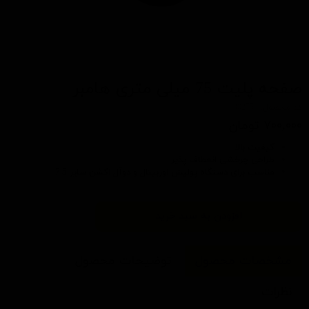
صفحه پلیت 75 میلی متری هامبر
کد محصول: 302754
۷۰۰,۰۰۰ تومان
کیفیت بالا
طراحی چرخشی انعطاف پذیر
مناسب برای
دستگاه پولیش اوربیتال
و
دوآل اکشن
سایز 7.5
افزودن به سبد خرید
مشخصات محصول
توضیحات محصول
نظرات