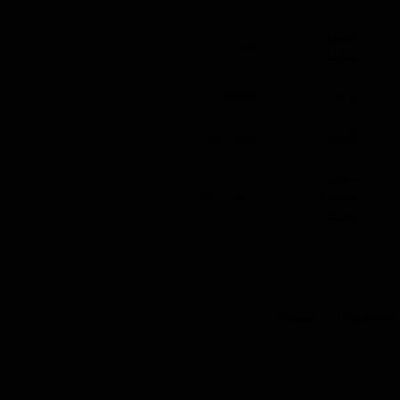
کشور
چین
سازنده
برند
Humber
کاربرد
صفحه پلیت
سایز
صفحه
75 میلی متر
پلیت
محصولات مشابه