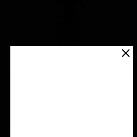
اسپری سرامیك محافظ و آبگریز کننده 500 میلی
لیتری منزرنا
۴,۲۰۰,۰۰۰ تومان
افزودن به سبد خرید