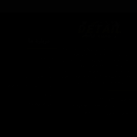
درباره ما
یتیل شاپ ایران یکی از بزرگترین فروشگاه
ای اینترنتی با ارائه خدمات و محصولات در
درباره ما
یطه های مراقبت از خودرو، با سابقه واردات و
7 ساله در این حوزه می باشد.
تماس با ما
ایبندی ما در این مجموعه ارسال سریع،
روش های ارسال کالا
پاسخگویی و مشاوره 24 ساعته و تضمین اصل
ودن کالا و ضخامت بهترین قیمت می باشد.
سپند در شبکه های اجتماعی
تبلیغات
اره تماس: 09124067710
شرایط عودت کالا
یل پشتیبانی: Info@detailshopiran.ir
که های اجتماعی: detailshop.ir