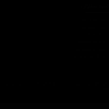
حوه سفارش
چطور سفارش بدم؟
شرایط ارسال چطوره؟
پرداخت هزینه
چرا به شما اعتماد کنم؟
ضمانت چه شرایطی داره؟
آیا امکان عودت وجود داره؟
تمام حقوق مادی و معنوی این سایت متعلق به فروشگاه آنلاین دیتیل شاپ می
باشد.