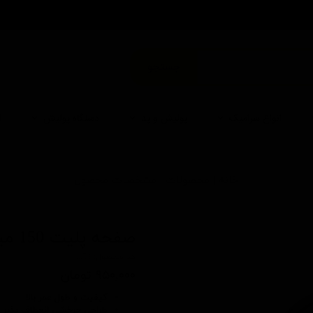
من
جستجو
انواع سرامیک
پولیش و پد
دستگاه پولیش
ا
خانه | محصولات | مشخصات محصول
صفحه پلیت 150 میلی متری هامبر
کد محصول: 90053
۹۵۰,۰۰۰ تومان
کیفیت و طول عمر بالا
طراحی چرخشی انعطاف پذیر