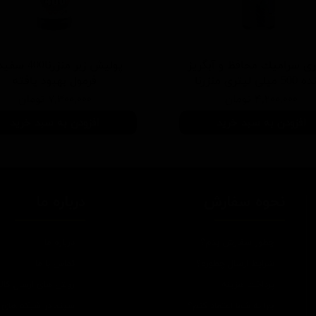
ی سرامیك محافظ و آبگریز
پوليش زبر منزرنا400
یلی لیتری منزرنا
فرمول بهبود يافته
۴,۲۰۰,۰۰۰ تومان
۷,۳۰۰,۰۰۰ تومان
افزودن به سبد خرید
افزودن به سبد خرید
نحوه سفارش
درباره ما
چطور سفارش بدم؟
درباره ما
شرایط ارسال چطوره؟
تماس با ما
پرداخت هزینه
روش های ارسال کالا
چرا به شما اعتماد کنم؟
سپند در شبکه های 