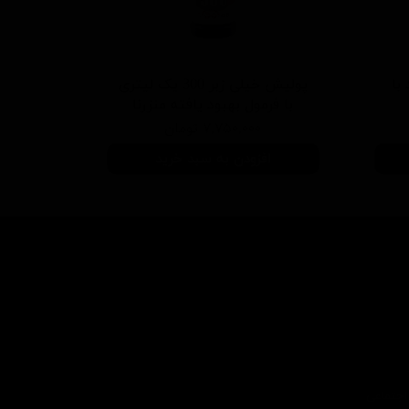
 سفید با
پولیش خیلی زبر 300 یک لیتری
با فرمول بهبود یافته منزرنا
۷,۷۵۰,۰۰۰ تومان
افزودن به سبد خرید
اجتماعی