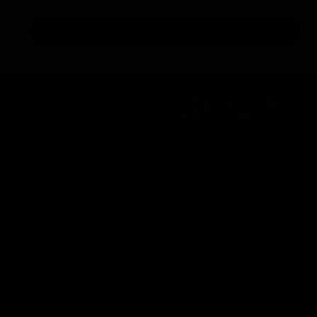
۷,۷۵۰,۰۰۰ تومان
افزودن به سبد خرید
درباره ما
یتیل شاپ ایران یکی از بزرگترین فروشگاه
ای اینترنتی با ارائه خدمات و محصولات در
درباره ما
یطه های مراقبت از خودرو، با سابقه واردات و
7 ساله در این حوزه می باشد.
تماس با ما
ایبندی ما در این مجموعه ارسال سریع،
روش های ارسال کالا
پاسخگویی و مشاوره 24 ساعته و تضمین اصل
ودن کالا و ضخامت بهترین قیمت می باشد.
سپند در شبکه های اجتماعی
تبلیغات
اره تماس: 09124067710
شرایط عودت کالا
یل پشتیبانی: Info@detailshopiran.ir
که های اجتماعی: detailshop.ir