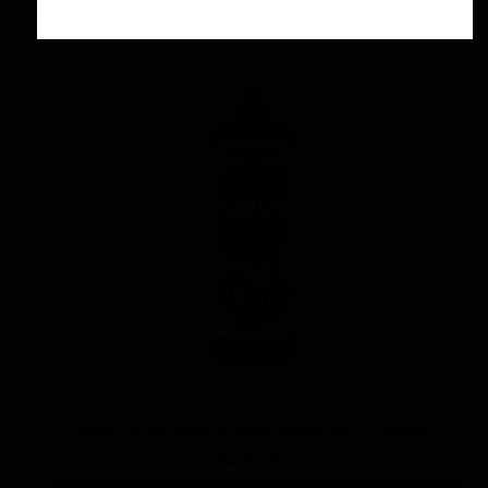
پوليش زبر منزرنا400 سفید با فرمول بهبود يافته
۷,۳۰۰,۰۰۰ تومان