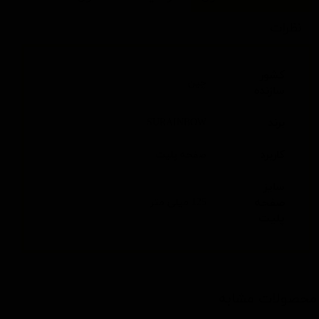
نظرات
کشور
چین
سازنده
برند
SURAINBOW
کاربرد
صفحه پلیت
سایز
صفحه
125 میلی متر
پلیت
محصولات مشابه