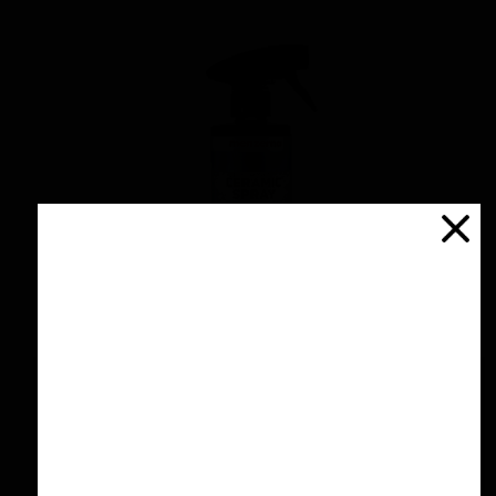
اسپری سرامیك محافظ و آبگریز کننده 500 میلی
لیتری منزرنا
۴,۲۰۰,۰۰۰ تومان
افزودن به سبد خرید