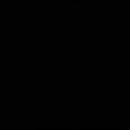
صفحه پلیت روتاری 125 میلی متری
سورین بو
کد محصول: t616
۱,۲۰۰,۰۰۰ تومان
کیفیت و طول عمر بالا
ساخته شده از پلی اورتان
طراحی چرخشی انعطاف پذیر
مناسب
دستگاه پولیش روتاری
عدم آب شدن با حرارت دستگاه پولیش و بدنه خودرو
افزودن به سبد خرید
مشخصات محصول
توضیحات محصول