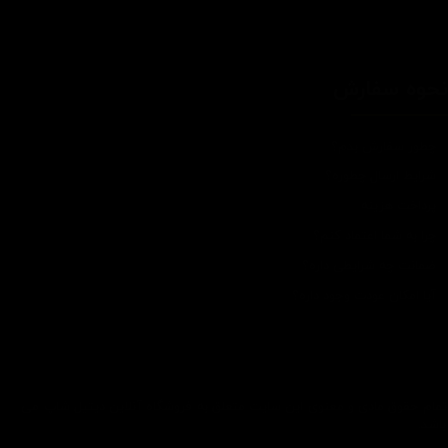
حوه سفارش
چطور سفارش بدم؟
شرایط ارسال چطوره؟
پرداخت هزینه
چرا به شما اعتماد کنم؟
ضمانت چه شرایطی داره؟
آیا امکان عودت وجود داره؟
تمام حقوق مادی و معنوی این سایت متعلق به فروشگاه آنلاین دیتیل شاپ می
باشد.