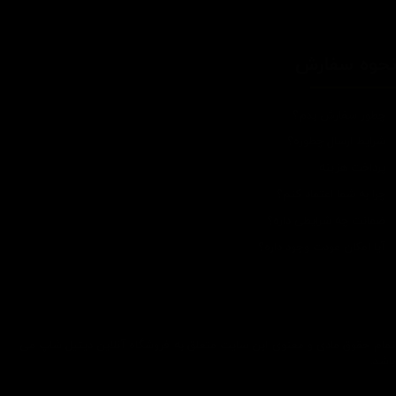
حوه سفارش
چطور سفارش بدم؟
شرایط ارسال چطوره؟
پرداخت هزینه
چرا به شما اعتماد کنم؟
ضمانت چه شرایطی داره؟
آیا امکان عودت وجود داره؟
تمام حقوق مادی و معنوی این سایت متعلق به فروشگاه آنلاین دیتیل شاپ می
باشد.