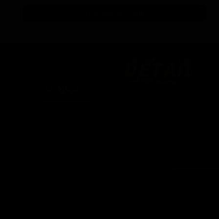
افزودن به سبد خرید
درباره ما
یتیل شاپ ایران یکی از بزرگترین فروشگاه
ای اینترنتی با ارائه خدمات و محصولات در
درباره ما
یطه های مراقبت از خودرو، با سابقه واردات و
7 ساله در این حوزه می باشد.
تماس با ما
ایبندی ما در این مجموعه ارسال سریع،
روش های ارسال کالا
پاسخگویی و مشاوره 24 ساعته و تضمین اصل
ودن کالا و ضخامت بهترین قیمت می باشد.
سپند در شبکه های اجتماعی
تبلیغات
اره تماس: 09124067710
شرایط عودت کالا
یل پشتیبانی: Info@detailshopiran.ir
که های اجتماعی: detailshop.ir