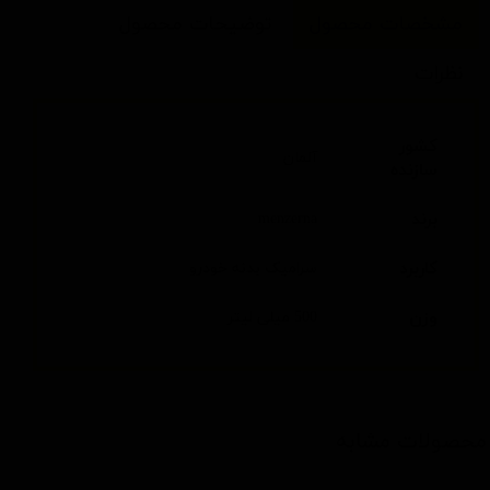
مشخصات محصول
توضیحات محصول
نظرات
کشور
آلمان
سازنده
برند
menzerna
کاربرد
سرامیک بدنه خودرو
وزن
500 میلی لیتر
محصولات مشابه