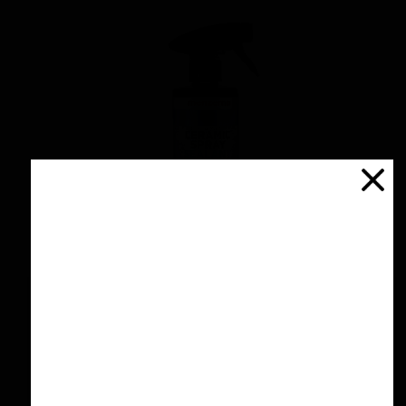
اسپری سرامیك محافظ و آبگریز کننده 500 میلی
لیتری منزرنا
۴,۲۰۰,۰۰۰ تومان
افزودن به سبد خرید