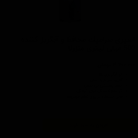
اسپری سرامیك محافظ و آبگریز کننده
500 میلی لیتری منزرنا
کد محصول: 26919271001
۴,۲۰۰,۰۰۰ تومان
اثر آبگریزی بالا
کاربرد سریع و آسان
ایجاد پوششی بی نقص
اثر دفع کنندگی قوی آلودگی
قابل استفاده بر روی تمام خودروها
افزودن به سبد خرید