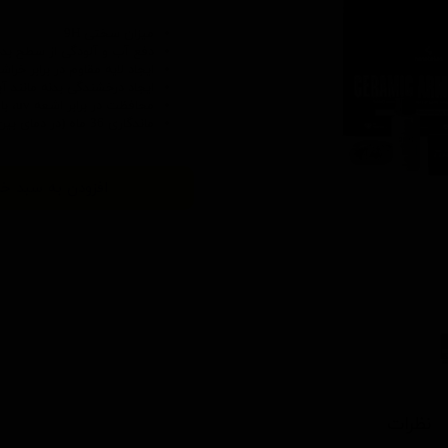
میزان سختی 9H
دفع آب و آلودگی از سطح بدن
ایجاد لایه مقاوم در برابر خر
ایجاد درخشندگی بدنه مانند 
محافظت در برابر اشعه uv، باران اسیدی، نمک جاده، آثار حشرات، گرما و ...
ماندگاری 36 ماه (در دمای بین -20 تا 30 درجه سانتی گراد) تا 150 شستشو
افزودن به سبد خر
نظرات