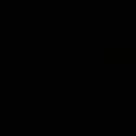
ه
اشیدن و ساییدن
آینه و تقویت رنگ
ید