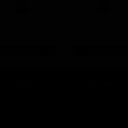
ی سرامیك محافظ و آبگریز
پوليش زبر منزرنا400
یلی لیتری منزرنا
فرمول بهبود يافته
۴,۲۰۰,۰۰۰ تومان
۷,۳۰۰,۰۰۰ تومان
افزودن به سبد خرید
افزودن به سبد خرید
نحوه سفارش
درباره ما
چطور سفارش بدم؟
درباره ما
شرایط ارسال چطوره؟
تماس با ما
پرداخت هزینه
روش های ارسال کالا
چرا به شما اعتماد کنم؟
سپند در شبکه های 