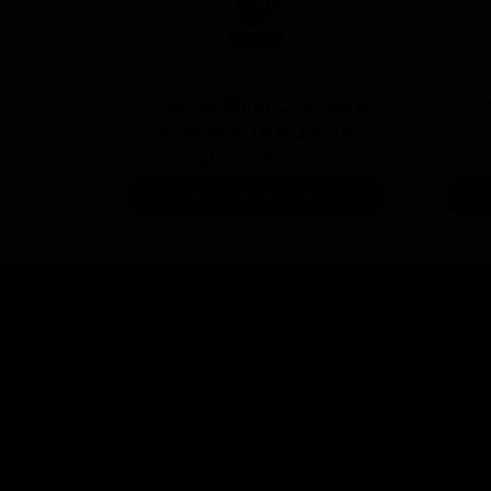
 سفید با
پولیش خیلی زبر 300 یک لیتری
با فرمول بهبود یافته منزرنا
۷,۷۵۰,۰۰۰ تومان
افزودن به سبد خرید
اجتماعی