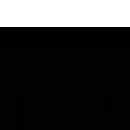
ندارد
بدنه, تریم, رینگ
1