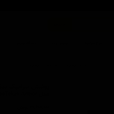
من
جستجو
انواع سرامیک
پولیش و پد
دستگاه پولیش
ا
خانه | محصولات | مشخصات محصول
مدل NanoTekas Armor
کد محصول: NanoTekas Ceramic Armor
۲۰,۶۰۰,۰۰۰ تومان