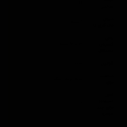
9H
سختی
میزان
7 ساله
ماندگاری تا
زمان
کشیدن
10 تا 30 ثانیه
دستمال
گرافین
ندارد
مناسب
بدنه, تریم, رینگ
برای
قابل
استفاده
2
برای چند
خودرو