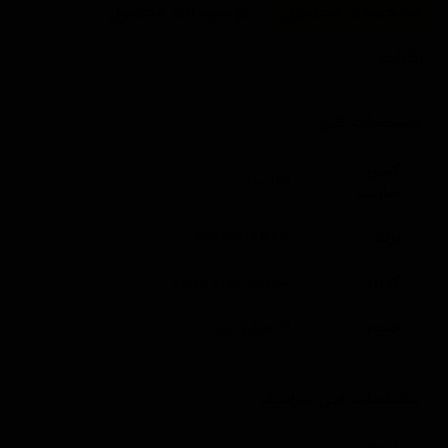
مشخصات محصول
توضیحات محصول
نظرات
مشخصات کلی
کشور
انگلستان
سازنده
برند
Mayvinci Oracle
کاربرد
سرامیک بدنه خودرو
حجم
50 میلی لیتر
مشخصات فنی سرامیک
درجه