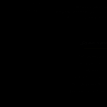
تبلیغات
اره تماس: 09124067710
شرایط عودت کالا
یل پشتیبانی: Info@detailshopiran.ir
که های اجتماعی: detailshop.ir
حوه سفارش
چطور سفارش بدم؟
شرایط ارسال چطوره؟
پرداخت هزینه
چرا به شما اعتماد کنم؟
ضمانت چه شرایطی داره؟
آیا امکان عودت وجود داره؟