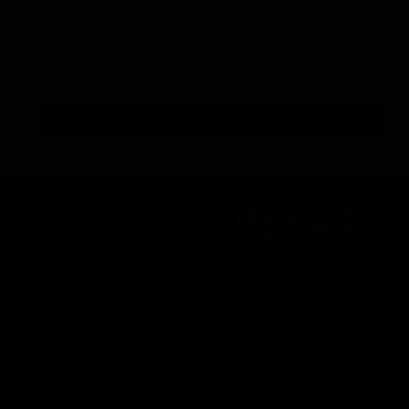
پولیش خیلی زبر 300 یک لیتری با فرمول بهبود یافته
منزرنا
۷,۷۵۰,۰۰۰ تومان
افزودن به سبد خرید
درباره ما
یتیل شاپ ایران یکی از بزرگترین فروشگاه
ای اینترنتی با ارائه خدمات و محصولات در
درباره ما
یطه های مراقبت از خودرو، با سابقه واردات و
7 ساله در این حوزه می باشد.
تماس با ما
ایبندی ما در این مجموعه ارسال سریع،
روش های ارسال کالا
پاسخگویی و مشاوره 24 ساعته و تضمین اصل
ودن کالا و ضخامت بهترین قیمت می باشد.
سپند در شبکه های اجتماعی