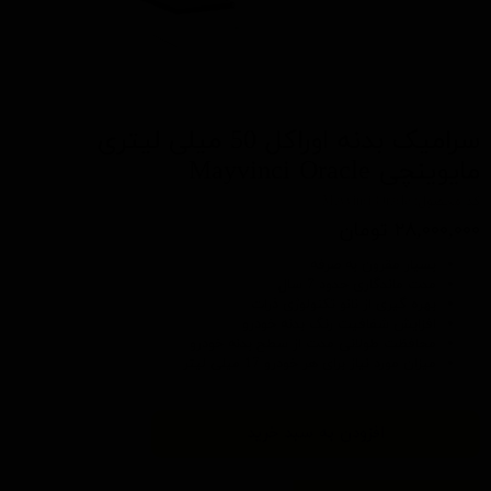
سرامیک بدنه اوراکل 50 میلی لیتری
مایوینچی Mayvinci Oracle
کد محصول: Mayvinci Oracle
۲۸,۰۰۰,۰۰۰ تومان
بسیار مقرون به صرفه
مدت ماندگاری حدود 7 سال
بهره گیری از نانو تکنولوژی ذرات
افزایش شفافیت رنگ بدنه خودرو
محافظت طولانی مدت از سطح بدنه خودرو
میزان مورد نیاز برای هر خودرو 17 میلی لیتر
افزودن به سبد خرید