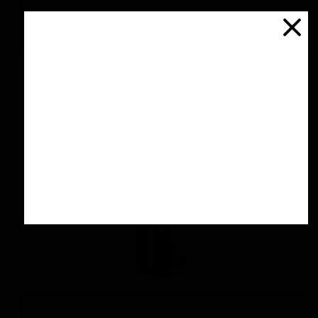
پولیش آهن و آلومینیوم 125 گرمی منزرنا
اتمام موجودی
اسپری سرامیك محافظ و آبگریز کننده 500 میلی