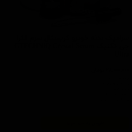
سرامیک بدنه خودرو کریستال سرم الترا
جی تکنیک GTECHNIQ Crystal Serum
Ultra
کد محصول: GTECHNIQ Crystal Serum Ultra
۲۸,۰۰۰,۰۰۰ تومان
محصول کشور انگلیس
کاربرد بدنه خودرو
حجم 50میل
درجه سختی 10H
ماندگاری تا 9 سال
افزودن به سبد خرید