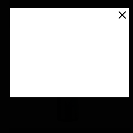
پولیش آهن و آلومینیوم 125 گرمی منزرنا
اتمام موجودی