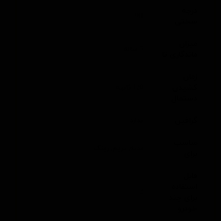
درجه
9H
سختی
میزان
5 ساله
ماندگاری تا
زمان
کشیدن
120 ثانیه
دستمال
گرافین
ندارد
مناسب
بدنه, تریم, رینگ
برای
قابل
استفاده
2
برای چند
خودرو