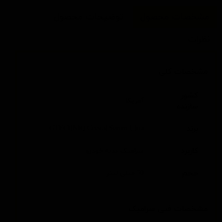
مشخصات محصول
توضیحات محصول
نظرات
مشخصات کلی
کشور
آمریکا
سازنده
برند
GTECHNIQ Crystal Serum Ultra
کاربرد
سرامیک بدنه خودرو
حجم
50 میلی لیتر
مشخصات فنی سرامیک