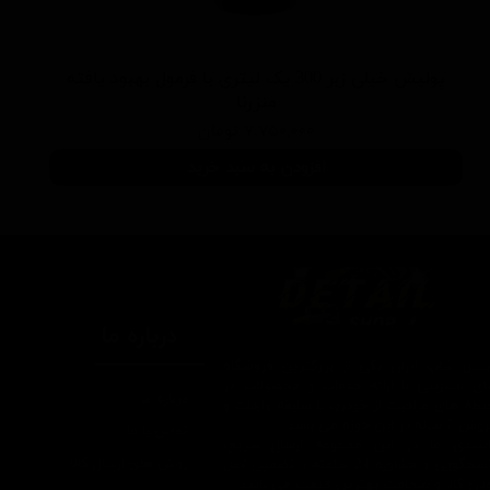
پولیش خیلی زبر 300 یک لیتری با فرمول بهبود یافته
منزرنا
۷,۷۵۰,۰۰۰ تومان
افزودن به سبد خرید
درباره ما
یتیل شاپ ایران یکی از بزرگترین فروشگاه
ای اینترنتی با ارائه خدمات و محصولات در
درباره ما
یطه های مراقبت از خودرو، با سابقه واردات و
7 ساله در این حوزه می باشد.
تماس با ما
ایبندی ما در این مجموعه ارسال سریع،
روش های ارسال کالا
پاسخگویی و مشاوره 24 ساعته و تضمین اصل
ودن کالا و ضخامت بهترین قیمت می باشد.