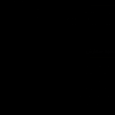
سپند در شبکه های اجتماعی
تبلیغات
اره تماس: 09124067710
شرایط عودت کالا
یل پشتیبانی: Info@detailshopiran.ir
که های اجتماعی: detailshop.ir
حوه سفارش
چطور سفارش بدم؟
شرایط ارسال چطوره؟
پرداخت هزینه
چرا به شما اعتماد کنم؟
ضمانت چه شرایطی داره؟
آیا امکان عودت وجود داره؟