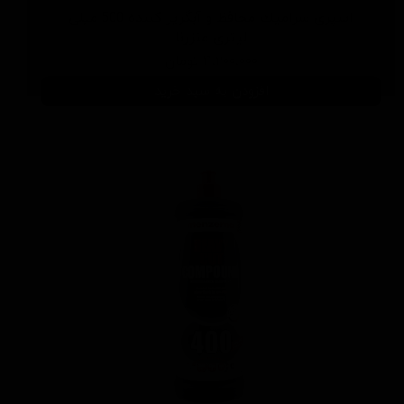
اسپری سرامیك محافظ و آبگریز کننده 500 میلی
لیتری منزرنا
۴,۲۰۰,۰۰۰ تومان
افزودن به سبد خرید