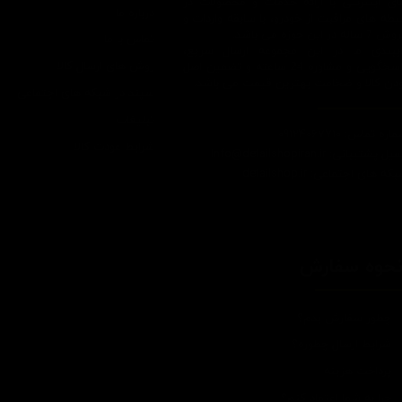
ای اینترنتی با ارائه خدمات و محصولات در
درباره ما
یطه های مراقبت از خودرو، با سابقه واردات و
7 ساله در این حوزه می باشد.
تماس با ما
ایبندی ما در این مجموعه ارسال سریع،
روش های ارسال کالا
پاسخگویی و مشاوره 24 ساعته و تضمین اصل
ودن کالا و ضخامت بهترین قیمت می باشد.
سپند در شبکه های اجتماعی
تبلیغات
اره تماس: 09124067710
شرایط عودت کالا
یل پشتیبانی: Info@detailshopiran.ir
که های اجتماعی: detailshop.ir
حوه سفارش
چطور سفارش بدم؟
شرایط ارسال چطوره؟
پرداخت هزینه
چرا به شما اعتماد کنم؟