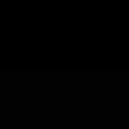
ضمانت چه شرایطی داره؟
آیا امکان عودت وجود داره؟
تمام حقوق مادی و معنوی این سایت متعلق به فروشگاه آنلاین دیتیل شاپ می
باشد.