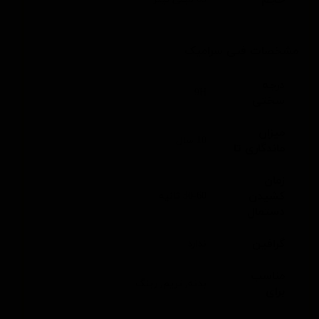
مشخصات فنی سرامیک
درجه
9H
سختی
میزان
10 سال
ماندگاری تا
زمان
کشیدن
30-60 ثانیه
دستمال
گرافین
ندارد
مناسب
بدنه, تریم, رینگ
برای