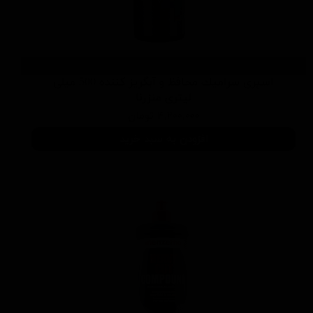
اسپری سرامیك محافظ و آبگریز کننده 500 میلی
لیتری منزرنا
۴,۲۰۰,۰۰۰ تومان
افزودن به سبد خرید