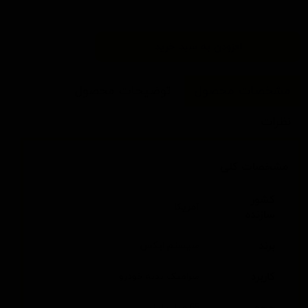
افزودن به سبد خرید
مشخصات محصول
توضیحات محصول
نظرات
مشخصات کلی
کشور
آمریکا
سازنده
برند
سیستم ایکس
کاربرد
سرامیک بدنه خودرو
حجم
65 میلی لیتر