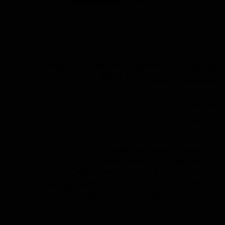
سرامیک بدنه خودرو مکس جی پلاس
سیستم ایکس +Max G
کد محصول: Max G+
۲۸,۵۰۰,۰۰۰ تومان
ویژگی ها:
ایجاد آب گریزی بسیار بالا
ایجاد درخششی خیره کننده
محافظت در برابر عوامل محیطی
30
براق تر از سرامیک سیستم ایکس مکس
%
ماندگاری تا 10 سال (بسته به شرایط نگهداری)
قابل اجرا بر روی انواع خودرو، کاورهای رنگی و شفاف