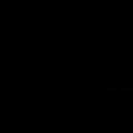
ای اینترنتی با ارائه خدمات و محصولات در
درباره ما
یطه های مراقبت از خودرو، با سابقه واردات و
7 ساله در این حوزه می باشد.
تماس با ما
ایبندی ما در این مجموعه ارسال سریع،
روش های ارسال کالا
پاسخگویی و مشاوره 24 ساعته و تضمین اصل
ودن کالا و ضخامت بهترین قیمت می باشد.
سپند در شبکه های اجتماعی
تبلیغات
اره تماس: 09124067710
شرایط عودت کالا
یل پشتیبانی: Info@detailshopiran.ir
که های اجتماعی: detailshop.ir
حوه سفارش
چطور سفارش بدم؟
شرایط ارسال چطوره؟
پرداخت هزینه
چرا به شما اعتماد کنم؟