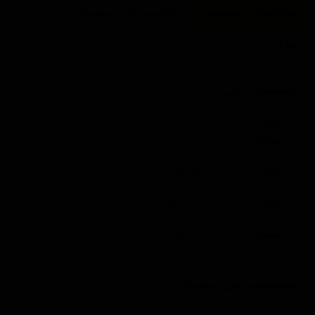
مشخصات محصول
توضیحات محصول
نظرات
مشخصات کلی
کشور
چین
سازنده
برند
WarWolf
کاربرد
بدنه خودرو
حجم
200 گرم
مشخصات فنی سرامیک