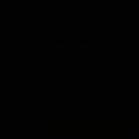
خمیر کلی 200 گرمی وارولف Warwolf
کد محصول: وارولف
۷۰۰,۰۰۰ تومان
ویژگی ها:
کاربرد آسان
حذف گرد و غبار، آثار اسپری رنگ اضافی، اکسیداسیون
و ...
قابل استفاده بر روی رنگ بدنه، شیشه، سطوح
پلاستیکی و فلزی
افزودن به سبد خرید