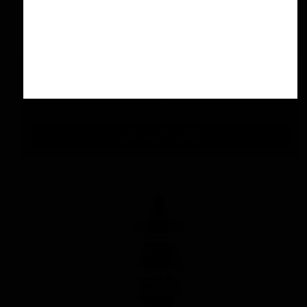
اسپری سرامیك محافظ و آبگریز کننده 500 میلی
لیتری منزرنا
۴,۲۰۰,۰۰۰ تومان
افزودن به سبد خرید