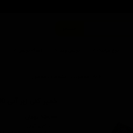
من
جستجو
انواع سرامیک
پولیش و پد
دستگاه پولیش
ا
خانه | محصولات | مشخصات محصول
خمیر کلی زبر آبی 100 گرمی سورین بو
کد محصول: t507
۸۵۰,۰۰۰ تومان
کاربرد آسان
از بین برنده شیره درختان و 