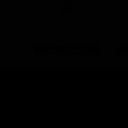
 سفید با
پولیش خیلی زبر 300 یک لیتری
با فرمول بهبود یافته منزرنا
۷,۷۵۰,۰۰۰ تومان
افزودن به سبد خرید
اجتماعی