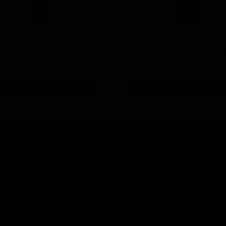
ی سرامیك محافظ و آبگریز
پوليش زبر منزرنا400
یلی لیتری منزرنا
فرمول بهبود يافته
۴,۲۰۰,۰۰۰ تومان
۷,۳۰۰,۰۰۰ تومان
افزودن به سبد خرید
افزودن به سبد خرید
نحوه سفارش
درباره ما
چطور سفارش بدم؟
درباره ما
شرایط ارسال چطوره؟
تماس با ما
پرداخت هزینه
روش های ارسال کالا
چرا به شما اعتماد کنم؟
سپند در شبکه های 