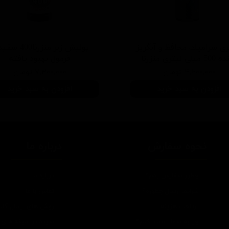
ی سرامیك محافظ و آبگریز
پوليش زبر منزرنا400
یلی لیتری منزرنا
فرمول بهبود يافته
۴,۲۰۰,۰۰۰ تومان
۷,۳۰۰,۰۰۰ تومان
افزودن به سبد خرید
افزودن به سبد خرید
نحوه سفارش
درباره ما
چطور سفارش بدم؟
درباره ما
شرایط ارسال چطوره؟
تماس با ما
پرداخت هزینه
روش های ارسال کالا
چرا به شما اعتماد کنم؟
سپند در شبکه های 