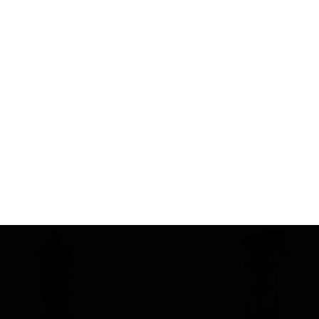
SURAINBOW
خمیر کلی
150 گرم