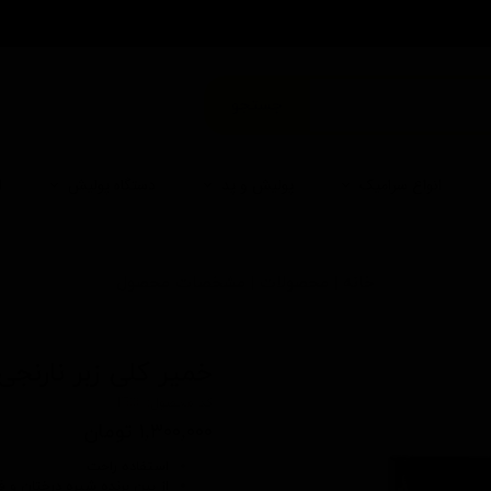
من
جستجو
انواع سرامیک
پولیش و پد
دستگاه پولیش
ا
خانه | محصولات | مشخصات محصول
خمیر کلی زبر نارنجی
کد محصول: T506
۱,۳۰۰,۰۰۰ تومان
استفاده راحت
از بین برنده شیره درختان و 