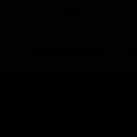
 سفید با
پولیش خیلی زبر 300 یک لیتری
با فرمول بهبود یافته منزرنا
۷,۷۵۰,۰۰۰ تومان
افزودن به سبد خرید
اجتماعی