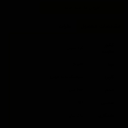
افزودن به سبد خرید
مشخصات محصول
نظرات
کشور
کره جنوبی
سازنده
برند
فایربال
کاربرد
سرامیک بدنه خودرو
حجم
100 میل
سختی
9H
ماندگاری
تا 2 سال