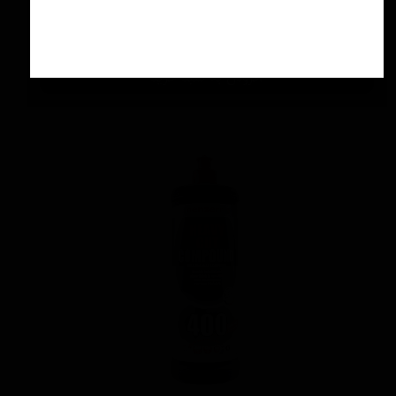
اسپری سرامیك محافظ و آبگریز کننده 500 میلی
لیتری منزرنا
۴,۲۰۰,۰۰۰ تومان
افزودن به سبد خرید