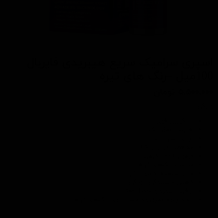
اسپری سرامیک سریع هیبریدی فایربال
100میل –رنگ های تیره
۵,۵۰۰,۰۰۰ تومان
ویژگی :
آب‌گریزی قوی
افزایش عمق رنگ
اجرای بسیار آسان
محافظت در برابر UV
فرمول SiO₂ باکیفیت
مناسب رنگ‌های تیره
قابل استفاده به‌عنوان تاپر
کاهش چسبندگی آلودگی
براقیت شدید و Wet Look
ایجاد جلوه عمیق و درخشان روی رنگ‌های تیره