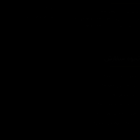
تبلیغات
اره تماس: 09124067710
شرایط عودت کالا
یل پشتیبانی: Info@detailshopiran.ir
که های اجتماعی: detailshop.ir
حوه سفارش
چطور سفارش بدم؟
شرایط ارسال چطوره؟
پرداخت هزینه
چرا به شما اعتماد کنم؟
ضمانت چه شرایطی داره؟
آیا امکان عودت وجود داره؟