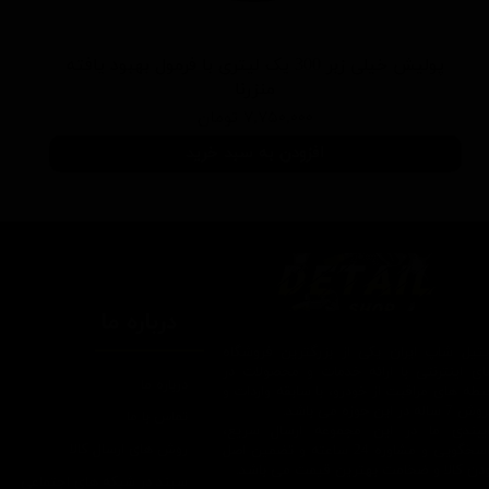
پولیش خیلی زبر 300 یک لیتری با فرمول بهبود یافته
منزرنا
۷,۷۵۰,۰۰۰ تومان
افزودن به سبد خرید
درباره ما
یتیل شاپ ایران یکی از بزرگترین فروشگاه
ای اینترنتی با ارائه خدمات و محصولات در
درباره ما
یطه های مراقبت از خودرو، با سابقه واردات و
7 ساله در این حوزه می باشد.
تماس با ما
ایبندی ما در این مجموعه ارسال سریع،
روش های ارسال کالا
پاسخگویی و مشاوره 24 ساعته و تضمین اصل
ودن کالا و ضخامت بهترین قیمت می باشد.
سپند در شبکه های اجتماعی