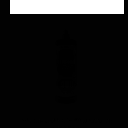
افزودن به سبد خرید
پوليش زبر منزرنا400 سفید با فرمول بهبود يافته
۷,۳۰۰,۰۰۰ تومان