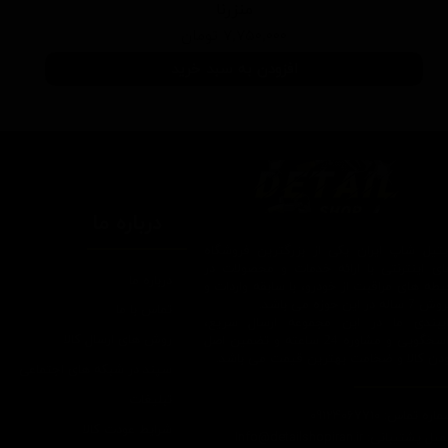
منزرنا
۷,۷۵۰,۰۰۰ تومان
افزودن به سبد خرید
درباره ما
یتیل شاپ ایران یکی از بزرگترین فروشگاه
ای اینترنتی با ارائه خدمات و محصولات در
درباره ما
یطه های مراقبت از خودرو، با سابقه واردات و
7 ساله در این حوزه می باشد.
تماس با ما
ایبندی ما در این مجموعه ارسال سریع،
روش های ارسال کالا
پاسخگویی و مشاوره 24 ساعته و تضمین اصل
ودن کالا و ضخامت بهترین قیمت می باشد.
سپند در شبکه های اجتماعی
تبلیغات
اره تماس: 09124067710
شرایط عودت کالا
یل پشتیبانی: Info@detailshopiran.ir