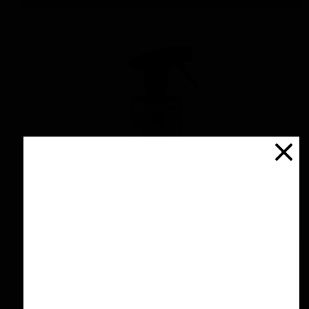
اسپری سرامیك محافظ و آبگریز کننده 500 میلی
لیتری منزرنا
۴,۲۰۰,۰۰۰ تومان