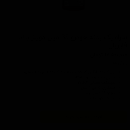
سرامیک بدنه خودرو 35 میل دویلز بلاد
فایربال
۱۷,۵۰۰,۰۰۰ تومان
ویژگی ها :
براق کننده، آبگزیز کننده و محافظت کننده قوی بدنه خودرو
فرمول جدید و بهبود یافته
سیلیکات معدنی (SI2O)
ماندگاری: 3 الی 5 سال
حجم: 35 میلی لیتر
ساخت: کره جنوبی
افزودن به سبد خرید