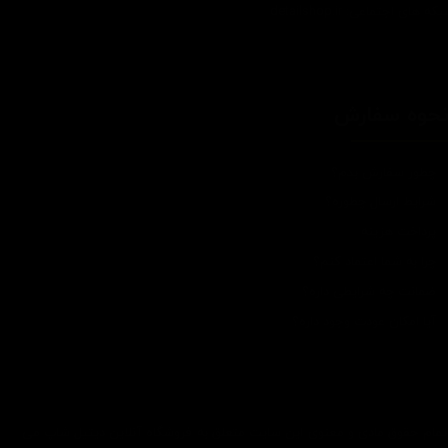
که های اجتماعی: detailshop.ir
حوه سفارش
چطور سفارش بدم؟
شرایط ارسال چطوره؟
پرداخت هزینه
چرا به شما اعتماد کنم؟
ضمانت چه شرایطی داره؟
آیا امکان عودت وجود داره؟
تمام حقوق مادی و معنوی این سایت متعلق به فروشگاه آنلاین دیتیل شاپ می