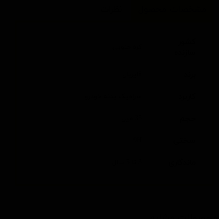
مشخصات محصول
نظرات
کشور
کره جنوبی
سازنده
برند
فایربال
کاربرد
سرامیک بدنه خودرو
حجم
35 میل
سختی
9H
ماندگاری
3 تا 5 سال
محصولات مشابه