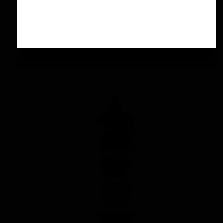
اسپری سرامیك محافظ و آبگریز کننده 500 میلی
لیتری منزرنا
۴,۲۰۰,۰۰۰ تومان
افزودن به سبد خرید