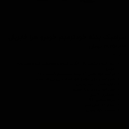
سرامیک بدنه خودترمیم خودرو هرا فایربال
۲۰,۲۵۰,۰۰۰ تومان
ویژگی ها :
براق کننده بشدت بالا ، آبگزیز کننده و محافظت کننده قوی بدنه
خودرو
ترکیب مواد خاص 85 درصد سیلیسیم اکسید SiO2
قابل اجرا بر روی خودرو کاور شده یا پی پی اف شده
دارای خاصیت خودترمیمی
قابل اجرا بر روی بدنه خودرو
ماندگاری: 5 سال
درجه سختی: 9H
حجم: 30 میلی لیتر
ساخت: کره جنوبی
افزودن به سبد خرید