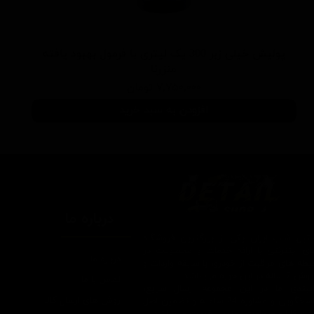
پولیش خیلی زبر 300 یک لیتری با فرمول بهبود یافته
منزرنا
۷,۷۵۰,۰۰۰ تومان
افزودن به سبد خرید
درباره ما
یتیل شاپ ایران یکی از بزرگترین فروشگاه
ای اینترنتی با ارائه خدمات و محصولات در
درباره ما
یطه های مراقبت از خودرو، با سابقه واردات و
7 ساله در این حوزه می باشد.
تماس با ما
ایبندی ما در این مجموعه ارسال سریع،
روش های ارسال کالا
پاسخگویی و مشاوره 24 ساعته و تضمین اصل
ودن کالا و ضخامت بهترین قیمت می باشد.