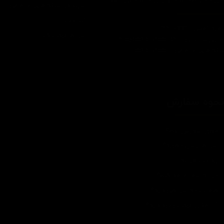
سپند در شبکه های اجتماعی
تبلیغات
اره تماس: 09124067710
شرایط عودت کالا
یل پشتیبانی: Info@detailshopiran.ir
که های اجتماعی: detailshop.ir
حوه سفارش
چطور سفارش بدم؟
شرایط ارسال چطوره؟
پرداخت هزینه
چرا به شما اعتماد کنم؟
ضمانت چه شرایطی داره؟
آیا امکان عودت وجود داره؟