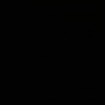
مشخصات محصول
نظرات
کشور
کره جنوبی
سازنده
برند
فایربال
کاربرد
سرامیک بدنه خودرو
حجم
30 میل
سختی
9H
ماندگاری
5 سال
خاصیت
خود ترمیم شوندگی