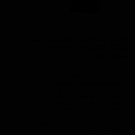
سرامیک بدنه خودرو 100 میل هندلکس
سیگنچر گلس Signature Class
۱۹,۹۵۰,۰۰۰ تومان
ویژگی ها:
ایجاد آبگریزی بالا و نظافت آسان
مقاومت شیمیایی بالا: PH بین 2 تا 13
زمان خشک شدن 24 ساعت اولیه؛ 7 روز نهایی
قابل اجرا بر روی سطوح رنگ شده، پلاستیک و فلزی
ماندگاری 3ساله (بسته به شرایط نگهداری و آب و هوا)
امکان اجرا در شرایط آب و هوایی گرم از 10 تا 35 درجه
سانتی گراد
ایجاد لایه محافظ در برابر عوامل محیطی و اشعه
فرابنفش خورشید