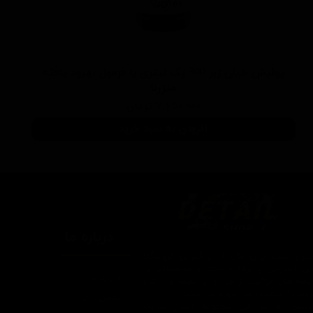
پولیش خیلی زبر 300 یک لیتری با فرمول بهبود یافته
منزرنا
۷,۷۵۰,۰۰۰ تومان
افزودن به سبد خرید
درباره ما
یتیل شاپ ایران یکی از بزرگترین فروشگاه
ای اینترنتی با ارائه خدمات و محصولات در
درباره ما
یطه های مراقبت از خودرو، با سابقه واردات و
7 ساله در این حوزه می باشد.
تماس با ما
ایبندی ما در این مجموعه ارسال سریع،