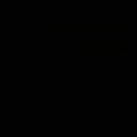
ایجاد پوشش مقاوم در برابر درجه حرارت از 50- تا 150
درجه سانتی گراد
افزودن به سبد خرید
مشخصات محصول
نظرات
کشور مبدا
لیتوانی
برند
هندلکس
کاربرد
سرامیک بدنه خودرو
حجم
100میل
سختی
9H