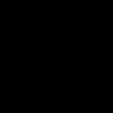
روش های ارسال کالا
پاسخگویی و مشاوره 24 ساعته و تضمین اصل
ودن کالا و ضخامت بهترین قیمت می باشد.
سپند در شبکه های اجتماعی
تبلیغات
اره تماس: 09124067710
شرایط عودت کالا
یل پشتیبانی: Info@detailshopiran.ir
که های اجتماعی: detailshop.ir
حوه سفارش
چطور سفارش بدم؟
شرایط ارسال چطوره؟
پرداخت هزینه
چرا به شما اعتماد کنم؟
ضمانت چه شرایطی داره؟
آیا امکان عودت وجود داره؟