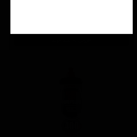
اسپری سرامیك محافظ و آبگریز کننده 500 میلی
لیتری منزرنا
۴,۲۰۰,۰۰۰ تومان
افزودن به سبد خرید