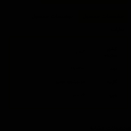
مشخصات محصول
توضیحات محصول
نظرات
کشور
آلمان
سازنده
برند
Humber
کاربرد
موتورشوی خودرو
وزن
20 لیتر
محصولات مشابه