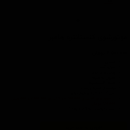
موتورشوی کنستانتره هامبر
کد محصول: 202020
۶,۵۰۰,۰۰۰ تومان
قلیایی
اجرای آسان
چربی زدای قوی
مقرون به صرفه
غلیظ (کنستانتره)
دوستدار محیط زیست
تمیز کننده کلیه سطوح موتور
در حجم های 20لیتری 6.500.000 و 5 لیتری 2.000.000 و 400 میلی
350.000 تومان
نسبت ترکیب ا به 5 تا 1 به 10
افزودن به سبد خرید