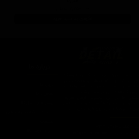
منزرنا
۷,۷۵۰,۰۰۰ تومان
افزودن به سبد خرید
درباره ما
یتیل شاپ ایران یکی از بزرگترین فروشگاه
ای اینترنتی با ارائه خدمات و محصولات در
درباره ما
یطه های مراقبت از خودرو، با سابقه واردات و
7 ساله در این حوزه می باشد.
تماس با ما
ایبندی ما در این مجموعه ارسال سریع،
روش های ارسال کالا
پاسخگویی و مشاوره 24 ساعته و تضمین اصل
ودن کالا و ضخامت بهترین قیمت می باشد.
سپند در شبکه های اجتماعی
تبلیغات
اره تماس: 09124067710
شرایط عودت کالا
یل پشتیبانی: Info@detailshopiran.ir