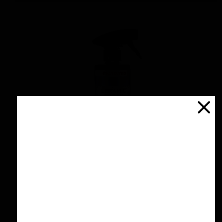
اسپری سرامیك محافظ و آبگریز کننده 500 میلی
لیتری منزرنا
۴,۲۰۰,۰۰۰ تومان