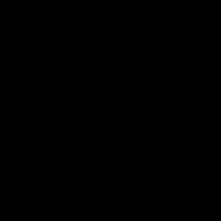
که های اجتماعی: detailshop.ir
حوه سفارش
چطور سفارش بدم؟
شرایط ارسال چطوره؟
پرداخت هزینه
چرا به شما اعتماد کنم؟
ضمانت چه شرایطی داره؟
آیا امکان عودت وجود داره؟
تمام حقوق مادی و معنوی این سایت متعلق به فروشگاه آنلاین دیتیل شاپ می
باشد.