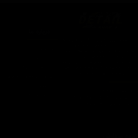
درباره ما
یتیل شاپ ایران یکی از بزرگترین فروشگاه
ای اینترنتی با ارائه خدمات و محصولات در
درباره ما
یطه های مراقبت از خودرو، با سابقه واردات و
7 ساله در این حوزه می باشد.
تماس با ما
ایبندی ما در این مجموعه ارسال سریع،
روش های ارسال کالا
پاسخگویی و مشاوره 24 ساعته و تضمین اصل
ودن کالا و ضخامت بهترین قیمت می باشد.
سپند در شبکه های اجتماعی
تبلیغات
اره تماس: 09124067710
شرایط عودت کالا
یل پشتیبانی: Info@detailshopiran.ir
که های اجتماعی: detailshop.ir
حوه سفارش