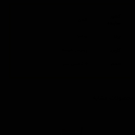
کشور
آلمان
سازنده
برند
Sonax
کاربرد
پولیش شیشه
حجم
250 میلی لیتر
محصولات مشابه