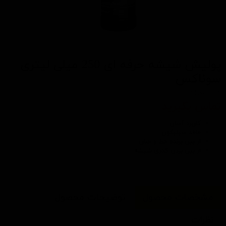
پولیش شیشه حرفه ای 250 میلی لیتری
سوناکس
کد محصول: 273141
تماس بگیرید
کاربرد آسان
فاقد سیلیکون
از بین برنده خط و خش
از بین بردن کدری شیشه
مشخصات محصول
توضیحات محصول
نظرات