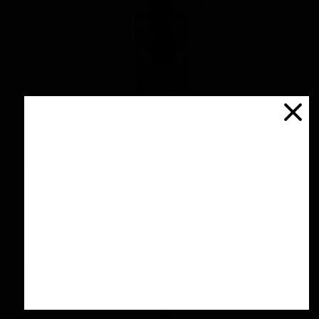
اسپری سرامیك محافظ و آبگریز کننده 500 میلی
لیتری منزرنا
۴,۲۰۰,۰۰۰ تومان
افزودن به سبد خرید