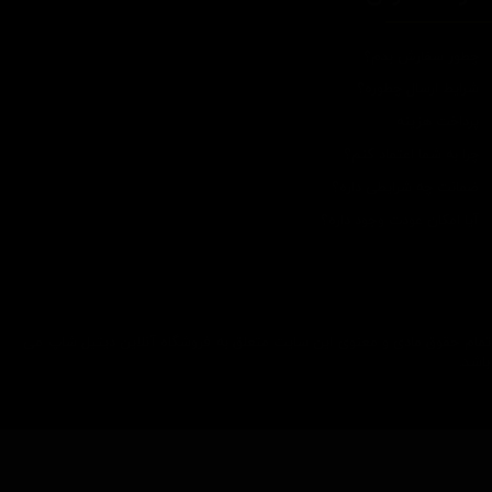
چطور سفارش بدم؟
شرایط ارسال چطوره؟
پرداخت هزینه
چرا به شما اعتماد کنم؟
ضمانت چه شرایطی داره؟
آیا امکان عودت وجود داره؟
تمام حقوق مادی و معنوی این سایت متعلق به فروشگاه آنلاین دیتیل شاپ می
باشد.