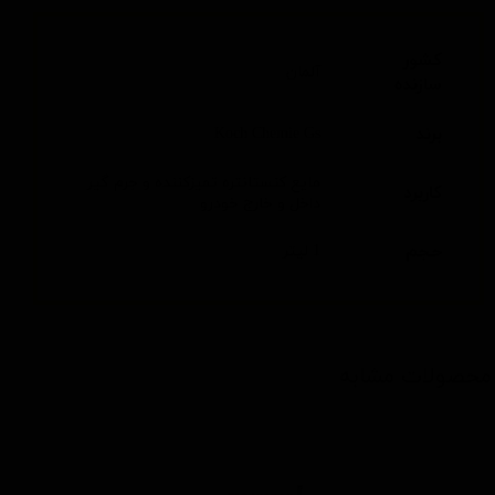
کشور
آلمان
سازنده
برند
Koch Chemie Gs
مايع كنستانتره تميزكننده و جرم گير
کاربرد
داخل و خارج خودرو
حجم
1 لیتر
محصولات مشابه