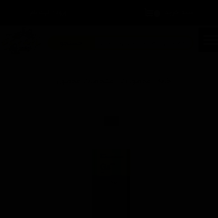
سبد خرید
۰
ورود
/
ثبت نام
حساب کاربری من
تغییر گذر واژه
جستجو
سفارشات
خانه | محصولات | مشخصات محصول
خروج از حساب کاربری