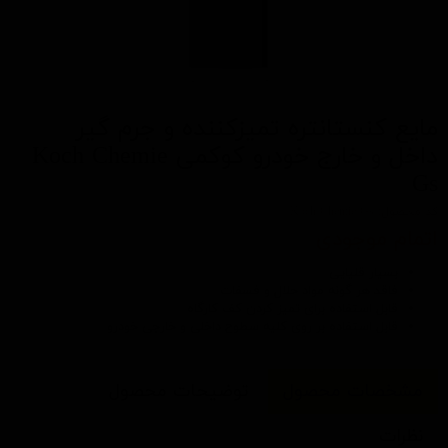
مايع كنستانتره تميزكننده و جرم گير
داخل و خارج خودرو کوکمی Koch Chemie
Gs
کد محصول: Koch Chemie Gs
اتمام موجودی
بسیار قلیایی
فاقد هر گونه مواد حلال و فسفات
قابل استفاده برای تمیز کردن کف کارگاه
قابل استفاده بر روی کلیه سطوح داخلی و خارجی خودرو
مشخصات محصول
توضیحات محصول
نظرات