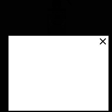
اسپری سرامیك محافظ و آبگریز کننده 500 میلی
لیتری منزرنا
۴,۲۰۰,۰۰۰ تومان
افزودن به سبد خرید