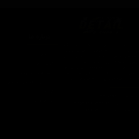
درباره ما
یتیل شاپ ایران یکی از بزرگترین فروشگاه
ای اینترنتی با ارائه خدمات و محصولات در
درباره ما
یطه های مراقبت از خودرو، با سابقه واردات و
7 ساله در این حوزه می باشد.
تماس با ما
ایبندی ما در این مجموعه ارسال سریع،
روش های ارسال کالا
پاسخگویی و مشاوره 24 ساعته و تضمین اصل
ودن کالا و ضخامت بهترین قیمت می باشد.
سپند در شبکه های اجتماعی
تبلیغات
اره تماس: 09124067710
شرایط عودت کالا
یل پشتیبانی: Info@detailshopiran.ir
که های اجتماعی: detailshop.ir