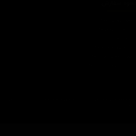
حوه سفارش
چطور سفارش بدم؟
شرایط ارسال چطوره؟
پرداخت هزینه
چرا به شما اعتماد کنم؟
ضمانت چه شرایطی داره؟
آیا امکان عودت وجود داره؟
تمام حقوق مادی و معنوی این سایت متعلق به فروشگاه آنلاین دیتیل شاپ می
باشد.